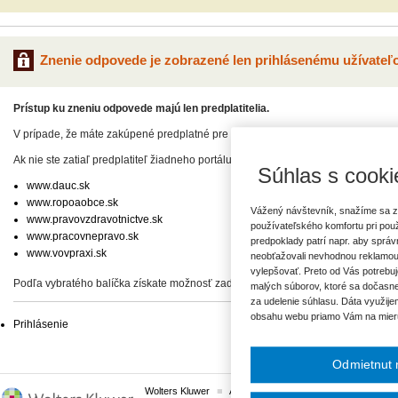
Znenie odpovede je zobrazené len prihlásenému užívateľo
Prístup ku zneniu odpovede majú len predplatitelia.
V prípade, že máte zakúpené predplatné pre niektorý odborný portál, pre zadan
Ak nie ste zatiaľ predplatiteľ žiadneho portálu, vyberte si z našej ponuky:
Súhlas s cooki
www.dauc.sk
www.ropoaobce.sk
Vážený návštevník, snažíme sa z
www.pravovzdravotnictve.sk
používateľského komfortu pri pou
www.pracovnepravo.sk
predpoklady patrí napr. aby sprá
www.vovpraxi.sk
neobťažovali nevhodnou reklamou
vylepšovať. Preto od Vás potrebuj
Podľa vybratého balíčka získate možnosť zadať svoje otázky, prípadne prístup 
malých súborov, ktoré sa dočasne
za udelenie súhlasu. Dáta využije
obsahu webu priamo Vám na mier
Prihlásenie
Odmietnut 
Wolters Kluwer
ASPI
Komplexné právne predpisy