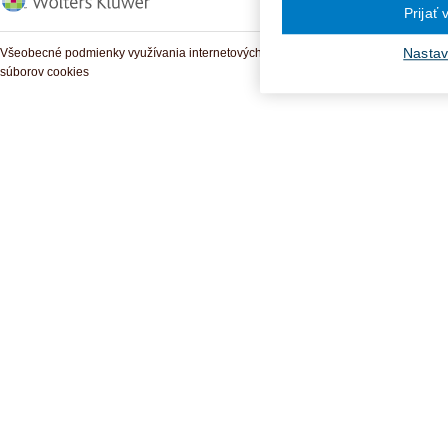
Prijať
Nastav
Všeobecné podmienky využívania internetových služieb a komunitných portálov
súborov cookies