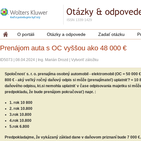
ISSN 1339-1429
O portáli
Otázky a odpovede
Zadať otázku
P
Prenájom auta s OC vyššou ako 48 000 €
ID5073
|
08.04.2024
|
Ing. Marián Drozd
|
Vytvoriť záložku
Spoločnosť s. r. o. prenajíma osobný automobil - elektromobil (OC = 50 000 
800 € - aký veľký ročný daňový odpis si môže (prenajímateľ) uplatniť? = 10 
daňového odpisu, kt.si nemohla uplatniť v čase odpisovania majetku si môže 
predpokladu, že bude prenájom pokračovať) napr. :
1. rok 10 800
2. rok 10.800
3.rok 10.800
4.rok 10.800
5.rok 6.800
Predpokladajme, že vykázaný základ dane v daňovom priznaní bude 7 000 €.