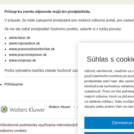
Prístup ku zneniu odpovede majú len predplatitelia.
V prípade, že máte zakúpené predplatné pre niektorý odborný portál, pre zadan
Ak nie ste zatiaľ predplatiteľ žiadneho portálu, vyberte si z našej ponuky:
www.dauc.sk
www.ropoaobce.sk
www.pravovzdravotnictve.sk
www.pracovnepravo.sk
Súhlas s cooki
www.vovpraxi.sk
Podľa vybratého balíčka získate možnosť zadať svoje otázky, prípadne prístup 
Vážený návštevník, snažíme sa z
používateľského komfortu pri pou
predpoklady patrí napr. aby sprá
Prihlásenie
neobťažovali nevhodnou reklamou
vylepšovať. Preto od Vás potrebuj
malých súborov, ktoré sa dočasne
za udelenie súhlasu. Dáta využije
obsahu webu priamo Vám na mier
Wolters Kluwer
ASPI
Komplexné právne predpisy
Odmietnut 
Všeobecné podmienky využívania internetových služieb a komunitných portálov
súborov cookies