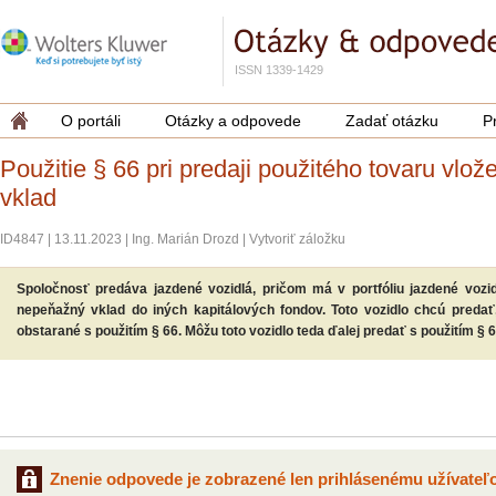
ISSN 1339-1429
O portáli
Otázky a odpovede
Zadať otázku
P
Použitie § 66 pri predaji použitého tovaru vlo
vklad
ID4847
|
13.11.2023
|
Ing. Marián Drozd
|
Vytvoriť záložku
Spoločnosť predáva jazdené vozidlá, pričom má v portfóliu jazdené vozidl
nepeňažný vklad do iných kapitálových fondov. Toto vozidlo chcú preda
obstarané s použitím § 66. Môžu toto vozidlo teda ďalej predať s použitím § 
Znenie odpovede je zobrazené len prihlásenému užívateľo