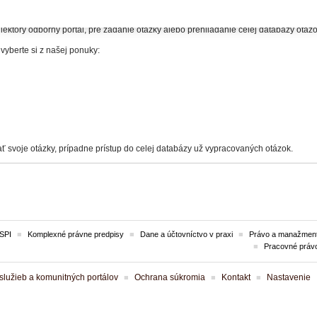
itelia.
iektorý odborný portál, pre zadanie otázky alebo prehliadanie celej databázy otá
 vyberte si z našej ponuky:
ť svoje otázky, prípadne prístup do celej databázy už vypracovaných otázok.
SPI
Komplexné právne predpisy
Dane a účtovníctvo v praxi
Právo a manažment
Pracovné práv
lužieb a komunitných portálov
Ochrana súkromia
Kontakt
Nastavenie