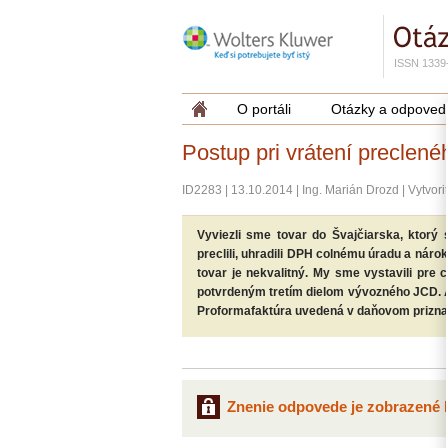
ISSN 1339
O portáli
Otázky a odpoved
Postup pri vrátení preclené
ID2283
|
13.10.2014
|
Ing. Marián Drozd
|
Vytvori
Vyviezli sme tovar do Švajčiarska, ktorý
preclili, uhradili DPH colnému úradu a nárok
tovar je nekvalitný. My sme vystavili pre 
potvrdeným tretím dielom vývozného JCD. A
Proformafaktúra uvedená v daňovom prizna
Znenie odpovede je zobrazené l