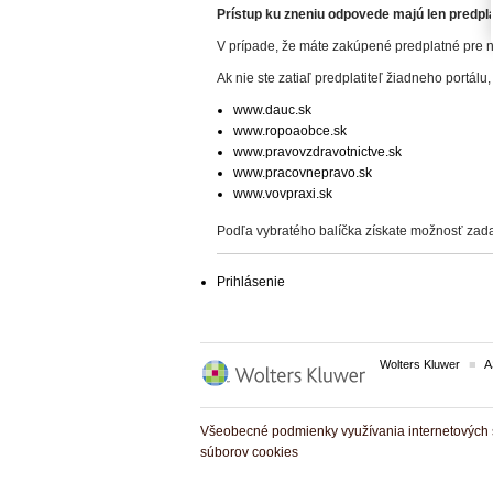
Prístup ku zneniu odpovede majú len predplat
V prípade, že máte zakúpené predplatné pre n
Ak nie ste zatiaľ predplatiteľ žiadneho portálu,
www.dauc.sk
www.ropoaobce.sk
www.pravovzdravotnictve.sk
www.pracovnepravo.sk
www.vovpraxi.sk
Podľa vybratého balíčka získate možnosť zada
Prihlásenie
Wolters Kluwer
A
Všeobecné podmienky využívania internetových s
súborov cookies