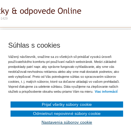
-1429
e
Zadať otázku
Predplatné
ho tovaru zo Švajčiarska
Súhlas s cookies
ť záložku
Vážený návštevník, snažíme sa zo všetkých síl prinášať vysokú úroveň
používateľského komfortu pri používaní našich webstránok. Medzi základné
predpoklady patrí napr. aby správne fungovalo vyhľadávanie, aby sme vás
 sme v minulých obdobiach zo Švajčiarska doviezli. Vtedy sme tovar riadne
neobťažovali nevhodnou reklamou alebo aby sme mali dostatok podnetov, ako
ovali si odpočet. Teraz tovar zasielame späť, Švajčiari nám vystavia dobropis,
web vylepšovať. Preto od Vás potrebujeme súhlas so spracovaním súborov
colné účely „Proformafaktúru“. V minulosti sa zdokladovával vývoz k faktúre
cookies, t. j. malých súborov, ktoré sa dočasne ukladajú vo vašom prehliadači.
ko zdokladovať vývoz teraz, keď sa to robí cez elektronicky? Nemá byť naša
Vopred ďakujeme za udelenie súhlasu. Dáta využijeme na zlepšovanie našich
ní na riadku 17a v súhrnnom výkaze?
služieb a prispôsobenie obsahu webu priamo Vám na mieru.
Viac informácií
Prijať všetky súbory cookie
Odmietnut nepovinné súbory cookie
en prihlásenému užívateľovi.
Nastavenia súborov cookie