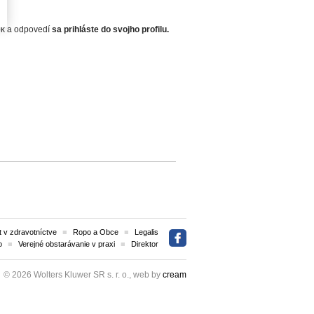
zok a odpovedí
sa prihláste do svojho profilu.
 v zdravotníctve
Ropo a Obce
Legalis
o
Verejné obstarávanie v praxi
Direktor
© 2026 Wolters Kluwer SR s. r. o., web by
cream