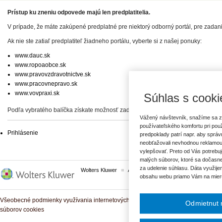
Prístup ku zneniu odpovede majú len predplatitelia.
V prípade, že máte zakúpené predplatné pre niektorý odborný portál, pre zadan
Ak nie ste zatiaľ predplatiteľ žiadneho portálu, vyberte si z našej ponuky:
www.dauc.sk
www.ropoaobce.sk
www.pravovzdravotnictve.sk
www.pracovnepravo.sk
www.vovpraxi.sk
Súhlas s cooki
Podľa vybratého balíčka získate možnosť zadať svoje otázky, prípadne prístup 
Vážený návštevník, snažíme sa z
používateľského komfortu pri pou
Prihlásenie
predpoklady patrí napr. aby sprá
neobťažovali nevhodnou reklamou
vylepšovať. Preto od Vás potrebuj
malých súborov, ktoré sa dočasne
za udelenie súhlasu. Dáta využije
Wolters Kluwer
ASPI
Komplexné právne predpisy
obsahu webu priamo Vám na mier
Všeobecné podmienky využívania internetových služieb a komunitných portálov
Odmietnut 
súborov cookies