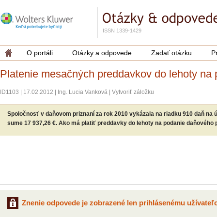
ISSN 1339-1429
O portáli
Otázky a odpovede
Zadať otázku
P
Platenie mesačných preddavkov do lehoty na 
ID1103
|
17.02.2012
|
Ing. Lucia Vanková
|
Vytvoriť záložku
Spoločnosť v daňovom priznaní za rok 2010 vykázala na riadku 910 daň na 
sume 17 937,26 €. Ako má platiť preddavky do lehoty na podanie daňového 
Znenie odpovede je zobrazené len prihlásenému užívateľo