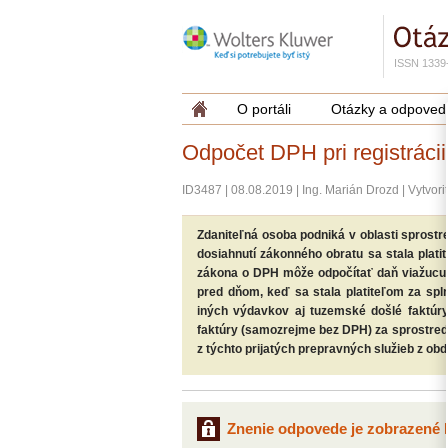
ISSN 1339
O portáli
Otázky a odpoved
Odpočet DPH pri registrácii
ID3487
|
08.08.2019
|
Ing. Marián Drozd
|
Vytvori
Zdaniteľná osoba podniká v oblasti sprostr
dosiahnutí zákonného obratu sa stala plat
zákona o DPH môže odpočítať daň viažucu s
pred dňom, keď sa stala platiteľom za spl
iných výdavkov aj tuzemské došlé faktúry
faktúry (samozrejme bez DPH) za sprostredko
z týchto prijatých prepravných služieb z obd
Znenie odpovede je zobrazené l