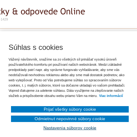
-1429
e
Zadať otázku
Predplatné
Súhlas s cookies
ť záložku
Vážený návštevník, snažíme sa zo všetkých síl prinášať vysokú úroveň
používateľského komfortu pri používaní našich webstránok. Medzi základné
predpoklady patrí napr. aby správne fungovalo vyhľadávanie, aby sme vás
edkovania prepravy od apríla 2019. Najprv bola registrovaná podľa § 7a a po
neobťažovali nevhodnou reklamou alebo aby sme mali dostatok podnetov, ako
iteľom dane podľa § 4 zákona o DPH dňom 12. 7. 2019. Vieme, že podľa § 58
web vylepšovať. Preto od Vás potrebujeme súhlas so spracovaním súborov
a k tovarom a službám, ktoré nadobudla alebo prijala ako zdaniteľná osoba
cookies, t. j. malých súborov, ktoré sa dočasne ukladajú vo vašom prehliadači.
nenia zákonných podmienok. V tomto období (pred registráciou) mala, okrem
Vopred ďakujeme za udelenie súhlasu. Dáta využijeme na zlepšovanie našich
 od platiteľov DPH (so slovenskou DPH), ale zároveň vystavovala aj vyšlé
služieb a prispôsobenie obsahu webu priamo Vám na mieru.
Viac informácií
vanej prepravy. Otázka je, či má právo aj na odpočítanie dane pri registrácii
obia do 12. 7. 2019?
Prijať všetky súbory cookie
Odmietnut nepovinné súbory cookie
Nastavenia súborov cookie
en prihlásenému užívateľovi.