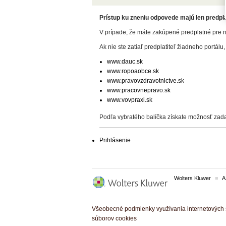
Prístup ku zneniu odpovede majú len predplat
V prípade, že máte zakúpené predplatné pre n
Ak nie ste zatiaľ predplatiteľ žiadneho portálu,
www.dauc.sk
www.ropoaobce.sk
www.pravovzdravotnictve.sk
www.pracovnepravo.sk
www.vovpraxi.sk
Podľa vybratého balíčka získate možnosť zada
Prihlásenie
Wolters Kluwer
A
Všeobecné podmienky využívania internetových s
súborov cookies