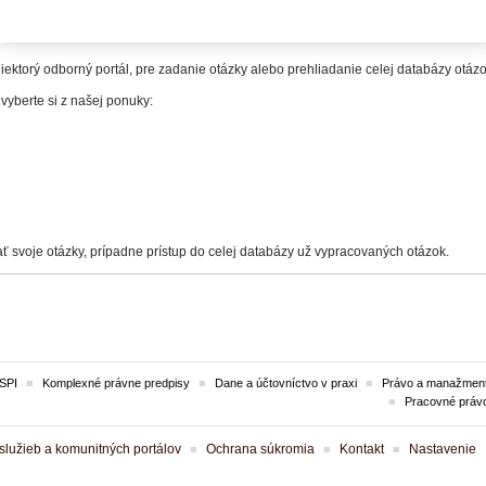
itelia.
iektorý odborný portál, pre zadanie otázky alebo prehliadanie celej databázy otá
 vyberte si z našej ponuky:
ť svoje otázky, prípadne prístup do celej databázy už vypracovaných otázok.
SPI
Komplexné právne predpisy
Dane a účtovníctvo v praxi
Právo a manažment
Pracovné práv
lužieb a komunitných portálov
Ochrana súkromia
Kontakt
Nastavenie