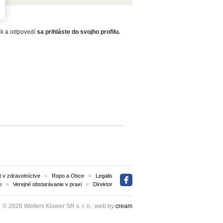
zok a odpovedí
sa prihláste do svojho profilu.
 v zdravotníctve
Ropo a Obce
Legalis
o
Verejné obstarávanie v praxi
Direktor
© 2026 Wolters Kluwer SR s. r. o., web by
cream