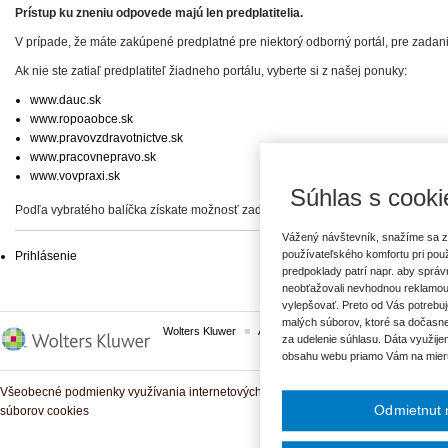
Prístup ku zneniu odpovede majú len predplatitelia.
V prípade, že máte zakúpené predplatné pre niektorý odborný portál, pre zadan
Ak nie ste zatiaľ predplatiteľ žiadneho portálu, vyberte si z našej ponuky:
www.dauc.sk
www.ropoaobce.sk
www.pravovzdravotnictve.sk
www.pracovnepravo.sk
www.vovpraxi.sk
Súhlas s cooki
Podľa vybratého balíčka získate možnosť zadať svoje otázky, prípadne prístup 
Vážený návštevník, snažíme sa z
používateľského komfortu pri pou
Prihlásenie
predpoklady patrí napr. aby sprá
neobťažovali nevhodnou reklamou
vylepšovať. Preto od Vás potrebuj
malých súborov, ktoré sa dočasne
Wolters Kluwer
ASPI
Komplexné právne predpisy
za udelenie súhlasu. Dáta využije
obsahu webu priamo Vám na mier
Všeobecné podmienky využívania internetových služieb a komunitných portálov
Odmietnut 
súborov cookies