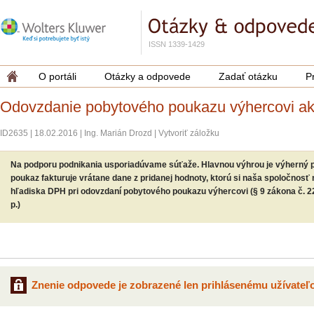
ISSN 1339-1429
O portáli
Otázky a odpovede
Zadať otázku
P
Odovzdanie pobytového poukazu výhercovi ako
ID2635
|
18.02.2016
|
Ing. Marián Drozd
|
Vytvoriť záložku
Na podporu podnikania usporiadúvame súťaže. Hlavnou výhrou je výherný p
poukaz fakturuje vrátane dane z pridanej hodnoty, ktorú si naša spoločnosť
hľadiska DPH pri odovzdaní pobytového poukazu výhercovi (§ 9 zákona č. 222/
p.)
Znenie odpovede je zobrazené len prihlásenému užívateľo