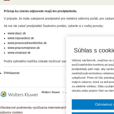
Prístup ku zneniu odpovede majú len predplatitelia.
V prípade, že máte zakúpené predplatné pre niektorý odborný portál, pre zadan
Ak nie ste zatiaľ predplatiteľ žiadneho portálu, vyberte si z našej ponuky:
www.dauc.sk
www.ropoaobce.sk
www.pravovzdravotnictve.sk
www.pracovnepravo.sk
Súhlas s cooki
www.vovpraxi.sk
Vážený návštevník, snažíme sa z
Podľa vybratého balíčka získate možnosť zadať svoje otázky, prípadne prístup 
používateľského komfortu pri pou
predpoklady patrí napr. aby sprá
Prihlásenie
neobťažovali nevhodnou reklamou
vylepšovať. Preto od Vás potrebuj
malých súborov, ktoré sa dočasne
za udelenie súhlasu. Dáta využije
obsahu webu priamo Vám na mier
Wolters Kluwer
ASPI
Komplexné právne predpisy
Odmietnut 
Všeobecné podmienky využívania internetových služieb a komunitných portálov
súborov cookies