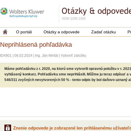
ISSN 1339-1429
O portáli
Otázky a odpovede
Zadať otázku
P
Neprihlásená pohľadávka
ID4901
|
06.02.2024
|
Ing. Ján Mintál
|
Vytvoriť záložku
Máme pohľadávku z r. 2020, na ktorú sme vytvorili opravnú položku v r. 2021
vyhlásený konkurz. Pohľadávku sme neprihlásili. Môžme ju teraz odpísať a 
546/311 zvyšných nevytvorených 50 % - tento odpis by bol daňovo uznaný a
Znenie odpovede je zobrazené len prihlásenému užívateľo