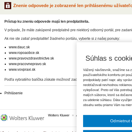
Znenie odpovede je zobrazené len prihlásenému užívateľo
Prístup ku zneniu odpovede majú len predplatitelia.
V prípade, že máte zakúpené predplatné pre niektorý odborný portál, pre zadan
Ak nie ste zatiaľ predplatiteľ žiadneho portálu, vyberte si z našej ponuky:
www.dauc.sk
www.ropoaobce.sk
Súhlas s cooki
www.pravovzdravotnictve.sk
www.pracovnepravo.sk
www.vovpraxi.sk
Vážený návštevník, snažíme sa z
používateľského komfortu pri pou
Podľa vybratého balíčka získate možnosť zadať svoje otázky, prípadne prístup 
predpoklady patrí napr. aby sprá
neobťažovali nevhodnou reklamou
vylepšovať. Preto od Vás potrebuj
Prihlásenie
malých súborov, ktoré sa dočasne
za udelenie súhlasu. Dáta využije
obsahu webu priamo Vám na mier
Wolters Kluwer
ASPI
Komplexné právne predpisy
Odmietnut 