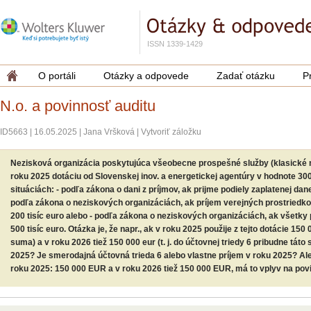
ISSN 1339-1429
O portáli
Otázky a odpovede
Zadať otázku
P
N.o. a povinnosť auditu
ID5663
|
16.05.2025
|
Jana Vršková
|
Vytvoriť záložku
Nezisková organizácia poskytujúca všeobecne prospešné služby (klasické 
roku 2025 dotáciu od Slovenskej inov. a energetickej agentúry v hodnote 30
situáciách: - podľa zákona o dani z príjmov, ak prijme podiely zaplatenej dan
podľa zákona o neziskových organizáciách, ak príjem verejných prostried
200 tisíc euro alebo - podľa zákona o neziskových organizáciách, ak všetk
500 tisíc euro. Otázka je, že napr., ak v roku 2025 použije z tejto dotácie 150 0
suma) a v roku 2026 tiež 150 000 eur (t. j. do účtovnej triedy 6 pribudne tát
2025? Je smerodajná účtovná trieda 6 alebo vlastne príjem v roku 2025? Ale
roku 2025: 150 000 EUR a v roku 2026 tiež 150 000 EUR, má to vplyv na pov