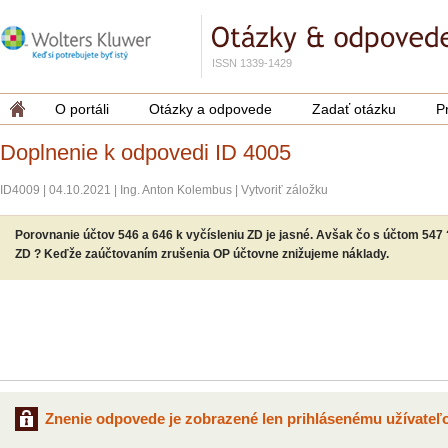
ISSN 1339-1429
O portáli
Otázky a odpovede
Zadať otázku
P
Doplnenie k odpovedi ID 4005
ID4009
|
04.10.2021
|
Ing. Anton Kolembus
|
Vytvoriť záložku
Porovnanie účtov 546 a 646 k vyčísleniu ZD je jasné. Avšak čo s účtom 547 
ZD ? Keďže zaúčtovaním zrušenia OP účtovne znižujeme náklady.
Znenie odpovede je zobrazené len prihlásenému užívateľo