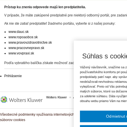
Prístup ku zneniu odpovede majú len predplatitelia.
V prípade, že máte zakúpené predplatné pre niektorý odborný portál, pre zadan
Ak nie ste zatiaľ predplatiteľ žiadneho portálu, vyberte si z našej ponuky:
www.dauc.sk
www.ropoaobce.sk
www.pravovzdravotnictve.sk
www.pracovnepravo.sk
www.vovpraxi.sk
Súhlas s cooki
Podľa vybratého balíčka získate možnosť zadať svoje otázky, prípadne prístup 
Vážený návštevník, snažíme sa z
používateľského komfortu pri pou
Prihlásenie
predpoklady patrí napr. aby sprá
neobťažovali nevhodnou reklamou
vylepšovať. Preto od Vás potrebuj
malých súborov, ktoré sa dočasne
za udelenie súhlasu. Dáta využije
Wolters Kluwer
ASPI
Komplexné právne predpisy
obsahu webu priamo Vám na mier
Všeobecné podmienky využívania internetových služieb a komunitných portálov
Odmietnut 
súborov cookies