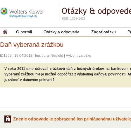
ISSN 1339-1429
O portáli
Otázky a odpovede
Zadať otázku
P
Daň vyberaná zrážkou
ID1202
|
19.04.2012
|
Ing. Juraj Neufeld
|
Vytvoriť záložku
V roku 2011 sme účtovali zrážkovú daň z bežných úrokov na bankovom
vyberanú zrážkou nie je možné odpočítať z výslednej daňovej povinnosti. 
ju uviesť v daňovom priznaní?
Znenie odpovede je zobrazené len prihlásenému užívateľo