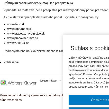
Prístup ku zneniu odpovede majú len predplatitelia.
V prípade, že máte zakúpené predplatné pre niektorý odborný portál, pre zadan
Ak nie ste zatiaľ predplatiteľ žiadneho portálu, vyberte si z našej ponuky:
www.dauc.sk
www.ropoaobce.sk
www.pravovzdravotnictve.sk
www.pracovnepravo.sk
www.vovpraxi.sk
Súhlas s cooki
Podľa vybratého balíčka získate možnosť zadať svoje otázky, prípadne prístup 
Vážený návštevník, snažíme sa z
používateľského komfortu pri pou
Prihlásenie
predpoklady patrí napr. aby sprá
neobťažovali nevhodnou reklamou
vylepšovať. Preto od Vás potrebuj
malých súborov, ktoré sa dočasne
Wolters Kluwer
ASPI
Komplexné právne predpisy
za udelenie súhlasu. Dáta využije
obsahu webu priamo Vám na mier
Všeobecné podmienky využívania internetových služieb a komunitných portálov
Odmietnut 
súborov cookies