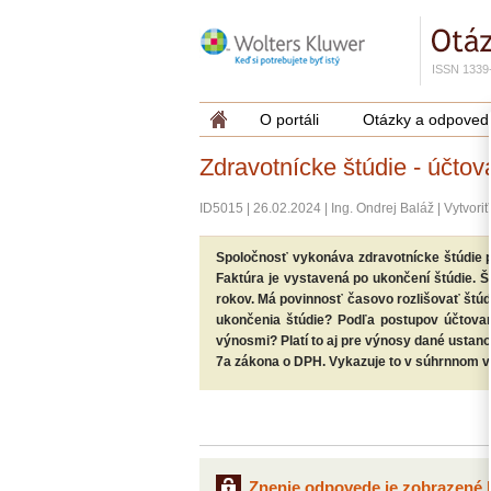
ISSN 1339
O portáli
Otázky a odpoved
Zdravotnícke štúdie - účto
ID5015
|
26.02.2024
|
Ing. Ondrej Baláž
|
Vytvori
Spoločnosť vykonáva zdravotnícke štúdie p
Faktúra je vystavená po ukončení štúdie. Št
rokov. Má povinnosť časovo rozlišovať štúd
ukončenia štúdie? Podľa postupov účtovani
výnosmi? Platí to aj pre výnosy dané ustan
7a zákona o DPH. Vykazuje to v súhrnnom vý
Znenie odpovede je zobrazené l