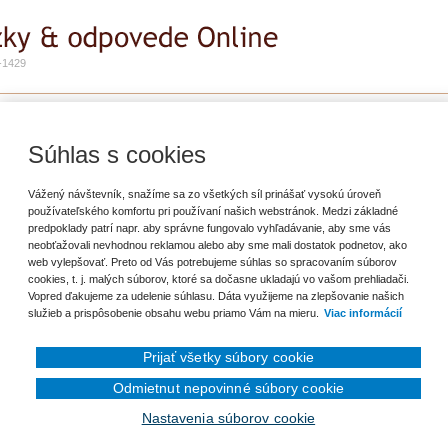
-1429
e
Zadať otázku
Predplatné
vanie a DPH
Súhlas s cookies
ť záložku
Vážený návštevník, snažíme sa zo všetkých síl prinášať vysokú úroveň
používateľského komfortu pri používaní našich webstránok. Medzi základné
predpoklady patrí napr. aby správne fungovalo vyhľadávanie, aby sme vás
re zahraničné zdravotnícke spoločnosti. Štúdie sú realizované na Slovensku.
neobťažovali nevhodnou reklamou alebo aby sme mali dostatok podnetov, ako
údia trvá niekedy aj 3 resp. 5 rokov. Náklady spoločnosti vznikajú v priebehu
web vylepšovať. Preto od Vás potrebujeme súhlas so spracovaním súborov
ie do výnosov v danom roku, alebo jednorazovo do výnosov v roku fakturácie,
cookies, t. j. malých súborov, ktoré sa dočasne ukladajú vo vašom prehliadači.
a pre PÚ podľa § 56 ods. 6 sa náklady časovo nerozlišujú, ale ako je to s
Vopred ďakujeme za udelenie súhlasu. Dáta využijeme na zlepšovanie našich
ovenie? Ďakujem. Ako je to v prípade DPH? Spoločnosť je registrovaná podľa §
služieb a prispôsobenie obsahu webu priamo Vám na mieru.
Viac informácií
kaze za príslušný mesiac, resp. štvrťrok ako službu (kód 2)?
Prijať všetky súbory cookie
Odmietnut nepovinné súbory cookie
Nastavenia súborov cookie
en prihlásenému užívateľovi.