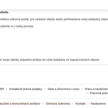
itelia.
iektorý odborný portál, pre zadanie otázky alebo prehliadanie celej databázy otá
 vyberte si z našej ponuky:
ť svoje otázky, prípadne prístup do celej databázy už vypracovaných otázok.
SPI
Komplexné právne predpisy
Dane a účtovníctvo v praxi
Právo a manažment
Pracovné práv
lužieb a komunitných portálov
Ochrana súkromia
Kontakt
Nastavenie