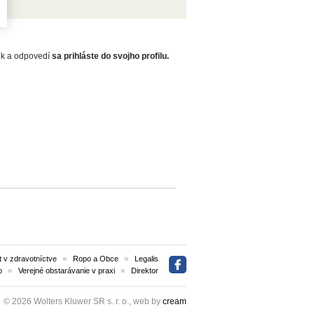
zok a odpovedí
sa prihláste do svojho profilu.
 v zdravotníctve
Ropo a Obce
Legalis
o
Verejné obstarávanie v praxi
Direktor
© 2026 Wolters Kluwer SR s. r. o., web by
cream