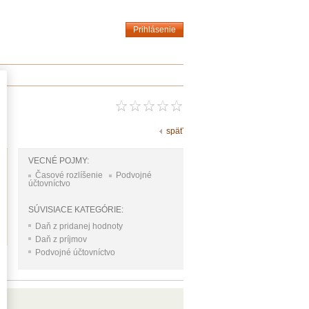
Prihlásenie
späť
VECNÉ POJMY:
Časové rozlíšenie
Podvojné
účtovníctvo
SÚVISIACE KATEGÓRIE:
Daň z pridanej hodnoty
Daň z príjmov
Podvojné účtovníctvo