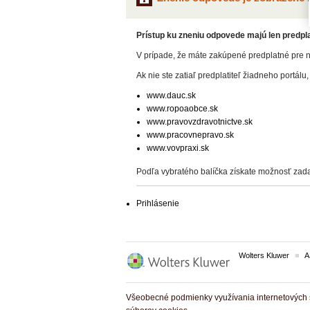
Prístup ku zneniu odpovede majú len predplat
V prípade, že máte zakúpené predplatné pre n
Ak nie ste zatiaľ predplatiteľ žiadneho portálu,
www.dauc.sk
www.ropoaobce.sk
www.pravovzdravotnictve.sk
www.pracovnepravo.sk
www.vovpraxi.sk
Podľa vybratého balíčka získate možnosť zada
Prihlásenie
Wolters Kluwer
A
Všeobecné podmienky využívania internetových s