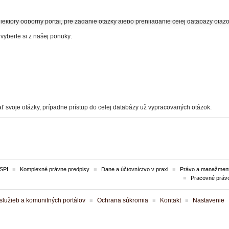
itelia.
iektorý odborný portál, pre zadanie otázky alebo prehliadanie celej databázy otá
 vyberte si z našej ponuky:
ť svoje otázky, prípadne prístup do celej databázy už vypracovaných otázok.
SPI
Komplexné právne predpisy
Dane a účtovníctvo v praxi
Právo a manažment
Pracovné práv
lužieb a komunitných portálov
Ochrana súkromia
Kontakt
Nastavenie