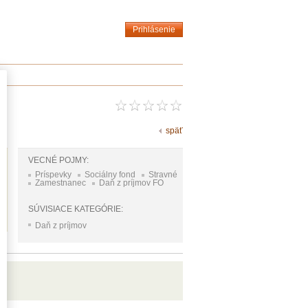
Prihlásenie
späť
VECNÉ POJMY:
Príspevky
Sociálny fond
Stravné
Zamestnanec
Daň z príjmov FO
SÚVISIACE KATEGÓRIE:
Daň z príjmov