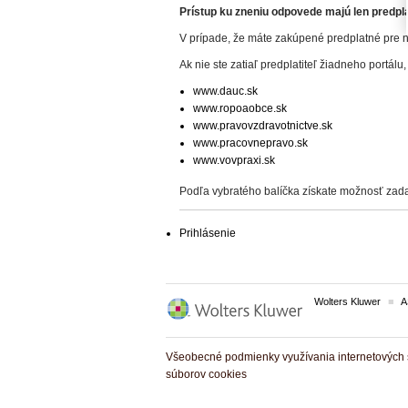
Prístup ku zneniu odpovede majú len predplat
V prípade, že máte zakúpené predplatné pre n
Ak nie ste zatiaľ predplatiteľ žiadneho portálu,
www.dauc.sk
www.ropoaobce.sk
www.pravovzdravotnictve.sk
www.pracovnepravo.sk
www.vovpraxi.sk
Podľa vybratého balíčka získate možnosť zada
Prihlásenie
Wolters Kluwer
A
Všeobecné podmienky využívania internetových s
súborov cookies