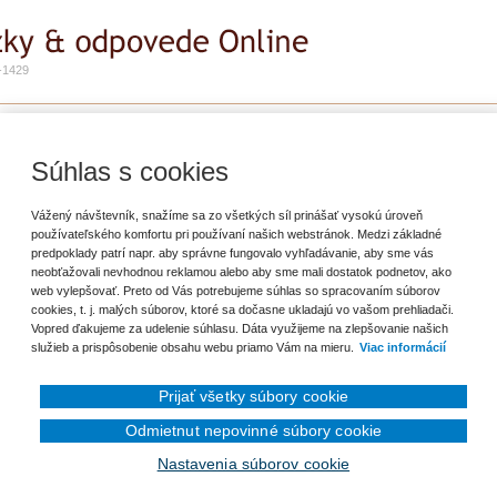
-1429
e
Zadať otázku
Predplatné
pevku na stravovanie zo sociálneho fondu
Súhlas s cookies
ť záložku
Vážený návštevník, snažíme sa zo všetkých síl prinášať vysokú úroveň
používateľského komfortu pri používaní našich webstránok. Medzi základné
predpoklady patrí napr. aby správne fungovalo vyhľadávanie, aby sme vás
enie ohľadom zdaňovania alebo nezdaňovania finančného príspevku na
neobťažovali nevhodnou reklamou alebo aby sme mali dostatok podnetov, ako
inančný príspevok na stravovanie zo sociálneho fondu nie je výškou limitovaný
web vylepšovať. Preto od Vás potrebujeme súhlas so spracovaním súborov
e, ak je zamestnancovi poskytnutý pozadu? Napríklad, dodatočne sa zistí, že
cookies, t. j. malých súborov, ktoré sa dočasne ukladajú vo vašom prehliadači.
nin pracoval a finančný príspevok na stravovanie sa mu vyplatí neskôr.
Vopred ďakujeme za udelenie súhlasu. Dáta využijeme na zlepšovanie našich
ený a príspevok zo SF 0,70 €?
služieb a prispôsobenie obsahu webu priamo Vám na mieru.
Viac informácií
Prijať všetky súbory cookie
Odmietnut nepovinné súbory cookie
en prihlásenému užívateľovi.
Nastavenia súborov cookie