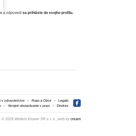
zok a odpovedí
sa prihláste do svojho profilu.
 v zdravotníctve
Ropo a Obce
Legalis
o
Verejné obstarávanie v praxi
Direktor
© 2026 Wolters Kluwer SR s. r. o., web by
cream