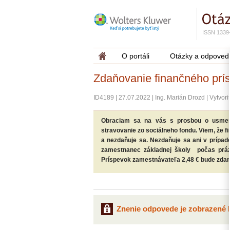
ISSN 1339
O portáli
Otázky a odpoved
Zdaňovanie finančného prís
ID4189
|
27.07.2022
|
Ing. Marián Drozd
|
Vytvori
Obraciam sa na vás s prosbou o usmern
stravovanie zo sociálneho fondu. Viem, že f
a nezdaňuje sa. Nezdaňuje sa ani v prípad
zamestnanec základnej školy počas prázd
Príspevok zamestnávateľa 2,48 € bude zdan
Znenie odpovede je zobrazené l