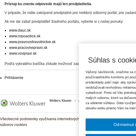
Prístup ku zneniu odpovede majú len predplatitelia.
V prípade, že máte zakúpené predplatné pre niektorý odborný portál, pre zadan
Ak nie ste zatiaľ predplatiteľ žiadneho portálu, vyberte si z našej ponuky:
www.dauc.sk
www.ropoaobce.sk
www.pravovzdravotnictve.sk
www.pracovnepravo.sk
www.vovpraxi.sk
Súhlas s cooki
Podľa vybratého balíčka získate možnosť zadať svoje otázky, prípadne prístup 
Vážený návštevník, snažíme sa z
používateľského komfortu pri pou
Prihlásenie
predpoklady patrí napr. aby sprá
neobťažovali nevhodnou reklamou
vylepšovať. Preto od Vás potrebuj
malých súborov, ktoré sa dočasne
Wolters Kluwer
ASPI
Komplexné právne predpisy
za udelenie súhlasu. Dáta využije
obsahu webu priamo Vám na mier
Všeobecné podmienky využívania internetových služieb a komunitných portálov
Odmietnut 
súborov cookies