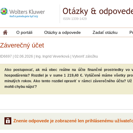
ISSN 1339-1429
O portáli
Otázky a odpovede
Zadať otázku
P
Záverečný účet
ID6697
|
02.06.2026
|
Ing. Ingrid Veverková
|
Vytvoriť záložku
Ako postupovať, ak má obec reálne na účte finančné prostriedky vo 
hospodárenia? Rozdiel je v sume 1 219,40 €. Vylúčené máme všetky pros
minulých rokov. Ako tento rozdiel opraviť v rámci záverečného účtu? U
mohli chybu nájsť?
Znenie odpovede je zobrazené len prihlásenému užívateľo