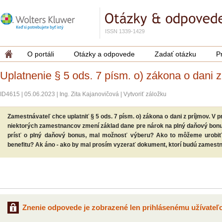
ISSN 1339-1429
O portáli
Otázky a odpovede
Zadať otázku
P
Uplatnenie § 5 ods. 7 písm. o) zákona o dani z
ID4615
|
05.06.2023
|
Ing. Zita Kajanovičová
|
Vytvoriť záložku
Zamestnávateľ chce uplatniť § 5 ods. 7 písm. o) zákona o dani z príjmov. V
niektorých zamestnancov zmení základ dane pre nárok na plný daňový bon
prísť o plný daňový bonus, mal možnosť výberu? Ako to môžeme urobiť 
benefitu? Ak áno - ako by mal prosím vyzerať dokument, ktorí budú zamest
Znenie odpovede je zobrazené len prihlásenému užívateľo