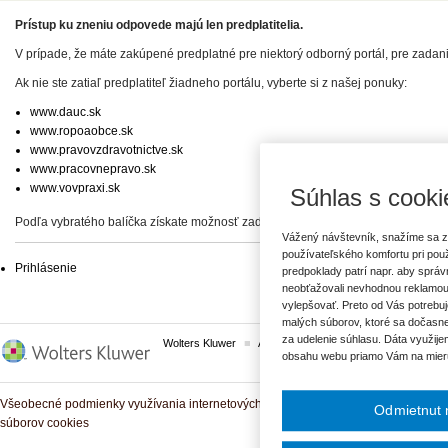
Prístup ku zneniu odpovede majú len predplatitelia.
V prípade, že máte zakúpené predplatné pre niektorý odborný portál, pre zadan
Ak nie ste zatiaľ predplatiteľ žiadneho portálu, vyberte si z našej ponuky:
www.dauc.sk
www.ropoaobce.sk
www.pravovzdravotnictve.sk
www.pracovnepravo.sk
www.vovpraxi.sk
Súhlas s cooki
Podľa vybratého balíčka získate možnosť zadať svoje otázky, prípadne prístup 
Vážený návštevník, snažíme sa z
používateľského komfortu pri pou
Prihlásenie
predpoklady patrí napr. aby sprá
neobťažovali nevhodnou reklamou
vylepšovať. Preto od Vás potrebuj
malých súborov, ktoré sa dočasne
za udelenie súhlasu. Dáta využije
Wolters Kluwer
ASPI
Komplexné právne predpisy
obsahu webu priamo Vám na mier
Všeobecné podmienky využívania internetových služieb a komunitných portálov
Odmietnut 
súborov cookies