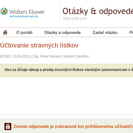
ISSN 1339-1429
O portáli
Otázky a odpovede
Zadať otázku
P
Účtovanie stravných lístkov
ID266
|
15.04.2011
|
Ing. Peter Ivánek
|
Vytvoriť záložku
Ako sa účtuje nákup a predaj stravných lístkov vlastným zamestnancom v št
Znenie odpovede je zobrazené len prihlásenému užívateľo