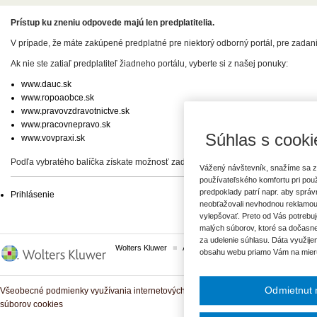
Prístup ku zneniu odpovede majú len predplatitelia.
V prípade, že máte zakúpené predplatné pre niektorý odborný portál, pre zadan
Ak nie ste zatiaľ predplatiteľ žiadneho portálu, vyberte si z našej ponuky:
www.dauc.sk
www.ropoaobce.sk
www.pravovzdravotnictve.sk
www.pracovnepravo.sk
Súhlas s cooki
www.vovpraxi.sk
Podľa vybratého balíčka získate možnosť zadať svoje otázky, prípadne prístup 
Vážený návštevník, snažíme sa z
používateľského komfortu pri pou
predpoklady patrí napr. aby sprá
Prihlásenie
neobťažovali nevhodnou reklamou
vylepšovať. Preto od Vás potrebuj
malých súborov, ktoré sa dočasne
za udelenie súhlasu. Dáta využije
Wolters Kluwer
ASPI
Komplexné právne predpisy
obsahu webu priamo Vám na mier
Odmietnut 
Všeobecné podmienky využívania internetových služieb a komunitných portálov
súborov cookies