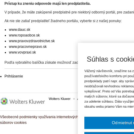
Prístup ku zneniu odpovede majú len predplatitelia.
V prípade, že máte zakúpené predplatné pre niektorý odborný portál, pre zadan
Ak nie ste zatiaľ predplatiteľ žiadneho portálu, vyberte si z našej ponuky:
www.dauc.sk
www.ropoaobce.sk
www.pravovzdravotnictve.sk
www.pracovnepravo.sk
www.vovpraxi.sk
Súhlas s cooki
Podľa vybratého balíčka získate možnosť zadať svoje otázky, prípadne prístup 
Vážený návštevník, snažíme sa z
Prihlásenie
používateľského komfortu pri pou
predpoklady patrí napr. aby sprá
neobťažovali nevhodnou reklamou
vylepšovať. Preto od Vás potrebuj
malých súborov, ktoré sa dočasne
Wolters Kluwer
ASPI
Komplexné právne predpisy
za udelenie súhlasu. Dáta využije
obsahu webu priamo Vám na mier
Všeobecné podmienky využívania internetových služieb a komunitných portálov
Odmietnut 
súborov cookies