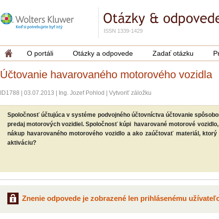
ISSN 1339-1429
O portáli
Otázky a odpovede
Zadať otázku
P
Účtovanie havarovaného motorového vozidla
ID1788
|
03.07.2013
|
Ing. Jozef Pohlod
|
Vytvoriť záložku
Spoločnosť účtujúca v systéme podvojného účtovníctva účtovanie spôsobom
predaj motorových vozidiel. Spoločnosť kúpi havarované motorové vozidlo,
nákup havarovaného motorového vozidlo a ako zaúčtovať materiál, ktorý 
aktiváciu?
Znenie odpovede je zobrazené len prihlásenému užívateľo