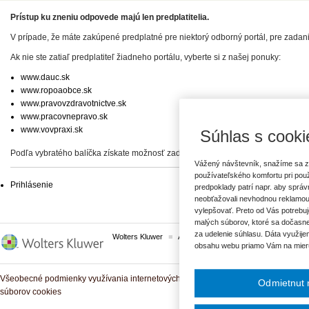
Prístup ku zneniu odpovede majú len predplatitelia.
V prípade, že máte zakúpené predplatné pre niektorý odborný portál, pre zadan
Ak nie ste zatiaľ predplatiteľ žiadneho portálu, vyberte si z našej ponuky:
www.dauc.sk
www.ropoaobce.sk
www.pravovzdravotnictve.sk
www.pracovnepravo.sk
www.vovpraxi.sk
Súhlas s cooki
Podľa vybratého balíčka získate možnosť zadať svoje otázky, prípadne prístup 
Vážený návštevník, snažíme sa z
používateľského komfortu pri pou
Prihlásenie
predpoklady patrí napr. aby sprá
neobťažovali nevhodnou reklamou
vylepšovať. Preto od Vás potrebuj
malých súborov, ktoré sa dočasne
za udelenie súhlasu. Dáta využije
Wolters Kluwer
ASPI
Komplexné právne predpisy
obsahu webu priamo Vám na mier
Všeobecné podmienky využívania internetových služieb a komunitných portálov
Odmietnut 
súborov cookies