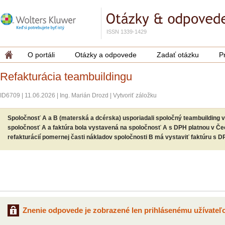
ISSN 1339-1429
O portáli
Otázky a odpovede
Zadať otázku
P
Refakturácia teambuildingu
ID6709
|
11.06.2026
|
Ing. Marián Drozd
|
Vytvoriť záložku
Spoločnosť A a B (materská a dcérska) usporiadali spoločný teambuilding v
spoločnosť A a faktúra bola vystavená na spoločnosť A s DPH platnou v Č
refakturácií pomernej časti nákladov spoločnosti B má vystaviť faktúru s 
Znenie odpovede je zobrazené len prihlásenému užívateľo