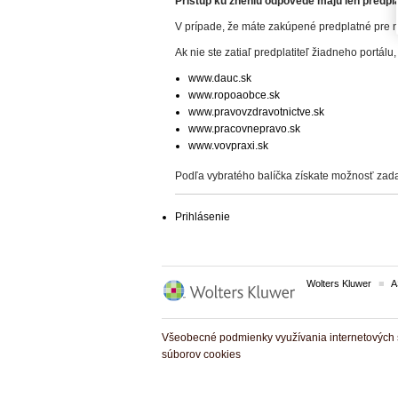
Prístup ku zneniu odpovede majú len predplat
V prípade, že máte zakúpené predplatné pre n
Ak nie ste zatiaľ predplatiteľ žiadneho portálu,
www.dauc.sk
www.ropoaobce.sk
www.pravovzdravotnictve.sk
www.pracovnepravo.sk
www.vovpraxi.sk
Podľa vybratého balíčka získate možnosť zada
Prihlásenie
Wolters Kluwer
A
Všeobecné podmienky využívania internetových s
súborov cookies