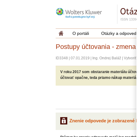
ISSN 1339
O portáli
Otázky a odpoved
Postupy účtovania - zmena
ID3348
|
07.01.2019
|
Ing. Ondrej Baláž
|
Vytvori
V roku 2017 som obstaranie materiálu účtov
účtovať opačne, teda priamo nákup materiál
Znenie odpovede je zobrazené l