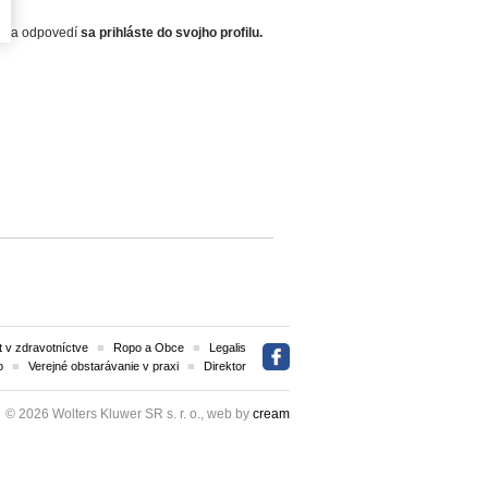
zok a odpovedí
sa prihláste do svojho profilu.
 v zdravotníctve
Ropo a Obce
Legalis
o
Verejné obstarávanie v praxi
Direktor
© 2026 Wolters Kluwer SR s. r. o., web by
cream