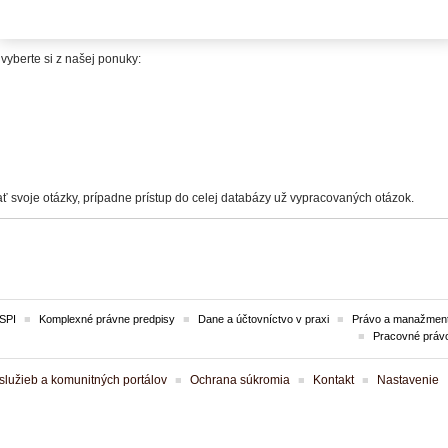
itelia.
iektorý odborný portál, pre zadanie otázky alebo prehliadanie celej databázy otá
 vyberte si z našej ponuky:
ť svoje otázky, prípadne prístup do celej databázy už vypracovaných otázok.
SPI
Komplexné právne predpisy
Dane a účtovníctvo v praxi
Právo a manažment
Pracovné práv
lužieb a komunitných portálov
Ochrana súkromia
Kontakt
Nastavenie