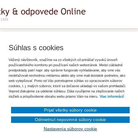
-1429
e
Zadať otázku
Predplatné
Súhlas s cookies
ť záložku
Vážený návštevník, snažíme sa zo všetkých síl prinášať vysokú úroveň
používateľského komfortu pri používaní našich webstránok. Medzi základné
predpoklady patrí napr. aby správne fungovalo vyhľadávanie, aby sme vás
ala cez účty 111,112 a následne podľa spotreby do 501. Môžem to v roku 2018
neobťažovali nevhodnou reklamou alebo aby sme mali dostatok podnetov, ako
u do 501? V roku 2018 sa celý materiál hneď spotreboval.
web vylepšovať. Preto od Vás potrebujeme súhlas so spracovaním súborov
cookies, t. j. malých súborov, ktoré sa dočasne ukladajú vo vašom prehliadači.
Vopred ďakujeme za udelenie súhlasu. Dáta využijeme na zlepšovanie našich
služieb a prispôsobenie obsahu webu priamo Vám na mieru.
Viac informácií
Prijať všetky súbory cookie
Odmietnut nepovinné súbory cookie
en prihlásenému užívateľovi.
Nastavenia súborov cookie