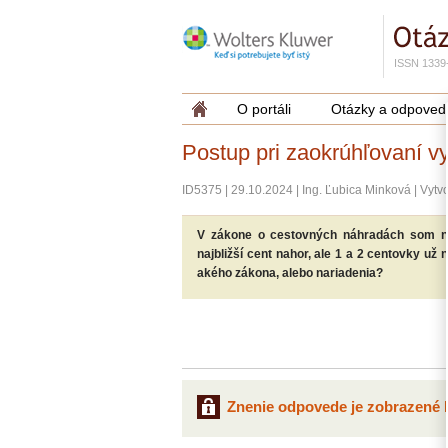
ISSN 1339
O portáli
Otázky a odpoved
Postup pri zaokrúhľovaní v
ID5375
|
29.10.2024
|
Ing. Ľubica Minková
|
Vytvo
V zákone o cestovných náhradách som nen
najbližší cent nahor, ale 1 a 2 centovky už
akého zákona, alebo nariadenia?
Znenie odpovede je zobrazené l