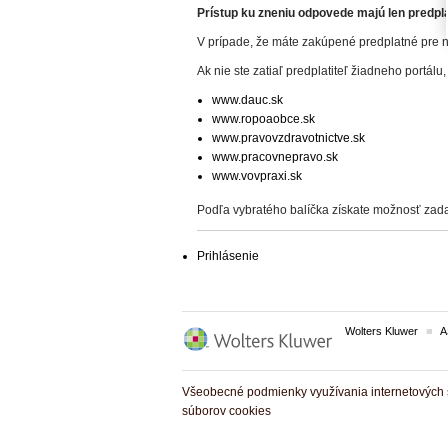
Prístup ku zneniu odpovede majú len predplat
V prípade, že máte zakúpené predplatné pre n
Ak nie ste zatiaľ predplatiteľ žiadneho portálu,
www.dauc.sk
www.ropoaobce.sk
www.pravovzdravotnictve.sk
www.pracovnepravo.sk
www.vovpraxi.sk
Podľa vybratého balíčka získate možnosť zada
Prihlásenie
Wolters Kluwer
A
Všeobecné podmienky využívania internetových s
súborov cookies