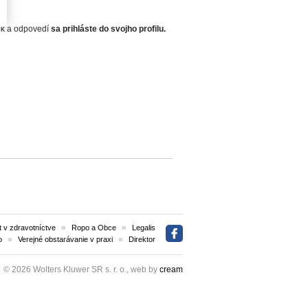
zok a odpovedí
sa prihláste do svojho profilu.
 v zdravotníctve
Ropo a Obce
Legalis
o
Verejné obstarávanie v praxi
Direktor
© 2026 Wolters Kluwer SR s. r. o., web by
cream