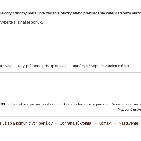
itelia.
iektorý odborný portál, pre zadanie otázky alebo prehliadanie celej databázy otá
 vyberte si z našej ponuky:
ť svoje otázky, prípadne prístup do celej databázy už vypracovaných otázok.
SPI
Komplexné právne predpisy
Dane a účtovníctvo v praxi
Právo a manažment
Pracovné práv
lužieb a komunitných portálov
Ochrana súkromia
Kontakt
Nastavenie