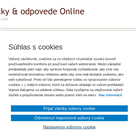
-1429
e
Zadať otázku
Predplatné
yplatení za pohonné látky podľa platných práv
Súhlas s cookies
riť záložku
Vážený návštevník, snažíme sa zo všetkých síl prinášať vysokú úroveň
používateľského komfortu pri používaní našich webstránok. Medzi základné
predpoklady patrí napr. aby správne fungovalo vyhľadávanie, aby sme vás
ašla, ako zaokrúhľovať vyplatenie za pohonné látky, píše sa tam, že na
neobťažovali nevhodnou reklamou alebo aby sme mali dostatok podnetov, ako
 nie sú, ani v banke nám už nedajú, ako sa má teda správne zaokrúhliť a podľa
web vylepšovať. Preto od Vás potrebujeme súhlas so spracovaním súborov
cookies, t. j. malých súborov, ktoré sa dočasne ukladajú vo vašom prehliadači.
Vopred ďakujeme za udelenie súhlasu. Dáta využijeme na zlepšovanie našich
služieb a prispôsobenie obsahu webu priamo Vám na mieru.
Viac informácií
Prijať všetky súbory cookie
Odmietnut nepovinné súbory cookie
en prihlásenému užívateľovi.
Nastavenia súborov cookie