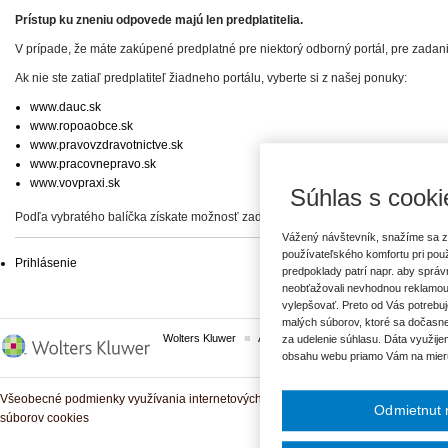
Prístup ku zneniu odpovede majú len predplatitelia.
V prípade, že máte zakúpené predplatné pre niektorý odborný portál, pre zadan
Ak nie ste zatiaľ predplatiteľ žiadneho portálu, vyberte si z našej ponuky:
www.dauc.sk
www.ropoaobce.sk
www.pravovzdravotnictve.sk
www.pracovnepravo.sk
www.vovpraxi.sk
Súhlas s cooki
Podľa vybratého balíčka získate možnosť zadať svoje otázky, prípadne prístup 
Vážený návštevník, snažíme sa z
používateľského komfortu pri pou
Prihlásenie
predpoklady patrí napr. aby sprá
neobťažovali nevhodnou reklamou
vylepšovať. Preto od Vás potrebuj
malých súborov, ktoré sa dočasne
Wolters Kluwer
ASPI
Komplexné právne predpisy
za udelenie súhlasu. Dáta využije
obsahu webu priamo Vám na mier
Všeobecné podmienky využívania internetových služieb a komunitných portálov
Odmietnut 
súborov cookies