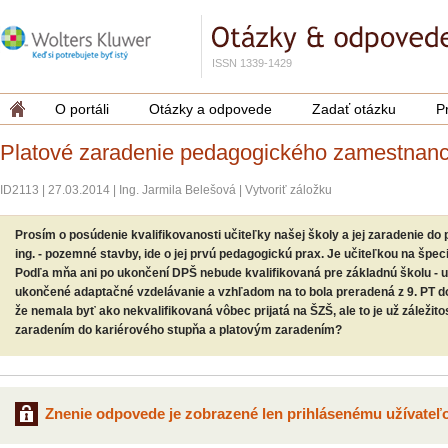
ISSN 1339-1429
O portáli
Otázky a odpovede
Zadať otázku
P
Platové zaradenie pedagogického zamestnan
ID2113
|
27.03.2014
|
Ing. Jarmila Belešová
|
Vytvoriť záložku
Prosím o posúdenie kvalifikovanosti učiteľky našej školy a jej zaradenie do 
ing. - pozemné stavby, ide o jej prvú pedagogickú prax. Je učiteľkou na špeci
Podľa mňa ani po ukončení DPŠ nebude kvalifikovaná pre základnú školu - u
ukončené adaptačné vzdelávanie a vzhľadom na to bola preradená z 9. PT do
že nemala byť ako nekvalifikovaná vôbec prijatá na ŠZŠ, ale to je už záležitos
zaradením do kariérového stupňa a platovým zaradením?
Znenie odpovede je zobrazené len prihlásenému užívateľo