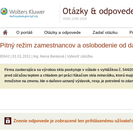
ISSN 1339-1429
O portáli
Otázky a odpovede
Zadať otázku
P
Pitný režim zamestnancov a oslobodenie od d
ID642
|
01.01.2011
|
Ing. Alena Benková
|
Vytvoriť záložku
Firma zaoberajúca sa výrobou skla poskytuje v súlade s vyhláškou č. 544/20
pred záťažou teplom a chladom pri práci fúkačom skla minerálku, ktorú maj
množstve na zmenu. Ide o daňovo uznaný výdavok, resp. je potrebné to zda
Znenie odpovede je zobrazené len prihlásenému užívateľo