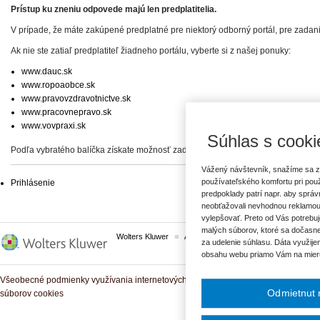
Prístup ku zneniu odpovede majú len predplatitelia.
V prípade, že máte zakúpené predplatné pre niektorý odborný portál, pre zadan
Ak nie ste zatiaľ predplatiteľ žiadneho portálu, vyberte si z našej ponuky:
www.dauc.sk
www.ropoaobce.sk
www.pravovzdravotnictve.sk
www.pracovnepravo.sk
www.vovpraxi.sk
Súhlas s cooki
Podľa vybratého balíčka získate možnosť zadať svoje otázky, prípadne prístup 
Vážený návštevník, snažíme sa z
používateľského komfortu pri pou
Prihlásenie
predpoklady patrí napr. aby sprá
neobťažovali nevhodnou reklamou
vylepšovať. Preto od Vás potrebuj
malých súborov, ktoré sa dočasne
Wolters Kluwer
ASPI
Komplexné právne predpisy
za udelenie súhlasu. Dáta využije
obsahu webu priamo Vám na mier
Všeobecné podmienky využívania internetových služieb a komunitných portálov
Odmietnut 
súborov cookies