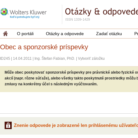
ISSN 1339-1429
O portáli
Otázky a odpovede
Zadať otázku
P
Obec a sponzorské príspevky
ID245
|
14.04.2011
|
Ing. Štefan Fabian, PhD.
|
Vytvoriť záložku
Môže obec poskytovať sponzorské príspevky pre právnické alebo fyzické o
akcií (napr. rôzne súťaže), alebo všetky takto poskytnuté prostriedky môžu
zmluvy na konkrétny účel s následným vyúčtovaním.
Znenie odpovede je zobrazené len prihlásenému užívateľo