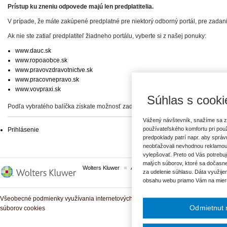
Prístup ku zneniu odpovede majú len predplatitelia.
V prípade, že máte zakúpené predplatné pre niektorý odborný portál, pre zadan
Ak nie ste zatiaľ predplatiteľ žiadneho portálu, vyberte si z našej ponuky:
www.dauc.sk
www.ropoaobce.sk
www.pravovzdravotnictve.sk
www.pracovnepravo.sk
www.vovpraxi.sk
Súhlas s cooki
Podľa vybratého balíčka získate možnosť zadať svoje otázky, prípadne prístup 
Vážený návštevník, snažíme sa z
používateľského komfortu pri pou
Prihlásenie
predpoklady patrí napr. aby sprá
neobťažovali nevhodnou reklamou
vylepšovať. Preto od Vás potrebuj
malých súborov, ktoré sa dočasne
Wolters Kluwer
ASPI
Komplexné právne predpisy
za udelenie súhlasu. Dáta využije
obsahu webu priamo Vám na mier
Všeobecné podmienky využívania internetových služieb a komunitných portálov
Odmietnut 
súborov cookies