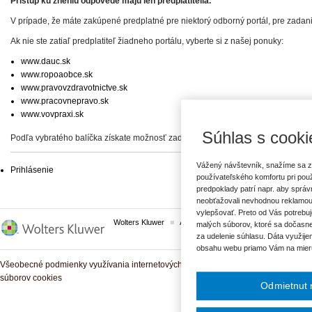
Prístup ku zneniu odpovede majú len predplatitelia.
V prípade, že máte zakúpené predplatné pre niektorý odborný portál, pre zadan
Ak nie ste zatiaľ predplatiteľ žiadneho portálu, vyberte si z našej ponuky:
www.dauc.sk
www.ropoaobce.sk
www.pravovzdravotnictve.sk
www.pracovnepravo.sk
www.vovpraxi.sk
Súhlas s cooki
Podľa vybratého balíčka získate možnosť zadať svoje otázky, prípadne prístup 
Vážený návštevník, snažíme sa z
Prihlásenie
používateľského komfortu pri pou
predpoklady patrí napr. aby sprá
neobťažovali nevhodnou reklamou
vylepšovať. Preto od Vás potrebuj
Wolters Kluwer
ASPI
Komplexné právne predpisy
malých súborov, ktoré sa dočasne
za udelenie súhlasu. Dáta využije
obsahu webu priamo Vám na mier
Všeobecné podmienky využívania internetových služieb a komunitných portálov
súborov cookies
Odmietnut 