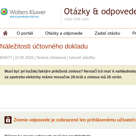
ISSN 1339-1429
O portáli
Otázky a odpovede
Zadať otázku
P
Náležitosti účtovného dokladu
ID5677
|
22.05.2025
|
Terézia Urbanová
|
Vytvoriť záložku
Musí byť pri každej faktúre priložená zmluva? Nestačí ich mať k nahliadnut
za spotrebu elektriny máme mesačne 28-krát a zmluva má 26 strán.
Znenie odpovede je zobrazené len prihlásenému užívateľo