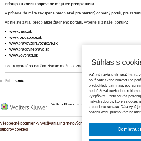
Prístup ku zneniu odpovede majú len predplatitelia.
V prípade, že máte zakúpené predplatné pre niektorý odborný portál, pre zadan
Ak nie ste zatiaľ predplatiteľ žiadneho portálu, vyberte si z našej ponuky:
www.dauc.sk
www.ropoaobce.sk
www.pravovzdravotnictve.sk
www.pracovnepravo.sk
www.vovpraxi.sk
Súhlas s cooki
Podľa vybratého balíčka získate možnosť zadať svoje otázky, prípadne prístup 
Vážený návštevník, snažíme sa z
používateľského komfortu pri pou
Prihlásenie
predpoklady patrí napr. aby sprá
neobťažovali nevhodnou reklamou
vylepšovať. Preto od Vás potrebuj
malých súborov, ktoré sa dočasne
Wolters Kluwer
ASPI
Komplexné právne predpisy
za udelenie súhlasu. Dáta využije
obsahu webu priamo Vám na mier
Všeobecné podmienky využívania internetových služieb a komunitných portálov
Odmietnut 
súborov cookies