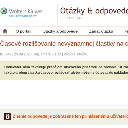
ISSN 1339-1429
O portáli
Otázky a odpovede
Zadať otázku
P
Časové rozlišovanie nevýznamnej čiastky na 
ID3742
|
25.09.2020
|
Ing. Ondrej Baláž
|
Vytvoriť záložku
Dodávateľ nám faktúruje prenájom diskového priestoru na obdobie 10 rokov
takúto drobnú čiastku časovo rozlišovať alebo môžeme účtovať do náklado
Znenie odpovede je zobrazené len prihlásenému užívateľo