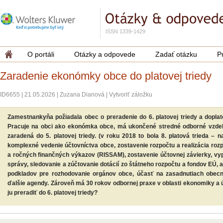
ISSN 1339-1429
O portáli
Otázky a odpovede
Zadať otázku
P
Zaradenie ekonómky obce do platovej triedy
ID6655
|
21.05.2026
|
Zuzana Dianová
|
Vytvoriť záložku
Zamestnankyňa požiadala obec o preradenie do 6. platovej triedy a doplat
Pracuje na obci ako ekonómka obce, má ukončené stredné odborné vzdel
zaradená do 5. platovej triedy. (v roku 2018 to bola 8. platová trieda – 
komplexné vedenie účtovníctva obce, zostavenie rozpočtu a realizácia roz
a ročných finančných výkazov (RISSAM), zostavenie účtovnej závierky, vy
správy, sledovanie a zúčtovanie dotácií zo štátneho rozpočtu a fondov EÚ, 
podkladov pre rozhodovanie orgánov obce, účasť na zasadnutiach obecné
ďalšie agendy. Zároveň má 30 rokov odbornej praxe v oblasti ekonomiky a
ju preradiť do 6. platovej triedy?