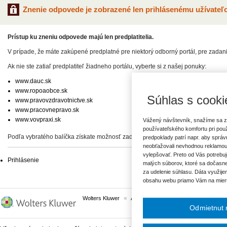
Znenie odpovede je zobrazené len prihlásenému užívateľo
Prístup ku zneniu odpovede majú len predplatitelia.
V prípade, že máte zakúpené predplatné pre niektorý odborný portál, pre zadan
Ak nie ste zatiaľ predplatiteľ žiadneho portálu, vyberte si z našej ponuky:
www.dauc.sk
www.ropoaobce.sk
Súhlas s cooki
www.pravovzdravotnictve.sk
www.pracovnepravo.sk
www.vovpraxi.sk
Vážený návštevník, snažíme sa z
používateľského komfortu pri pou
Podľa vybratého balíčka získate možnosť zadať svoje otázky, prípadne prístup 
predpoklady patrí napr. aby sprá
neobťažovali nevhodnou reklamou
vylepšovať. Preto od Vás potrebuj
Prihlásenie
malých súborov, ktoré sa dočasne
za udelenie súhlasu. Dáta využije
obsahu webu priamo Vám na mier
Wolters Kluwer
ASPI
Komplexné právne predpisy
Odmietnut 