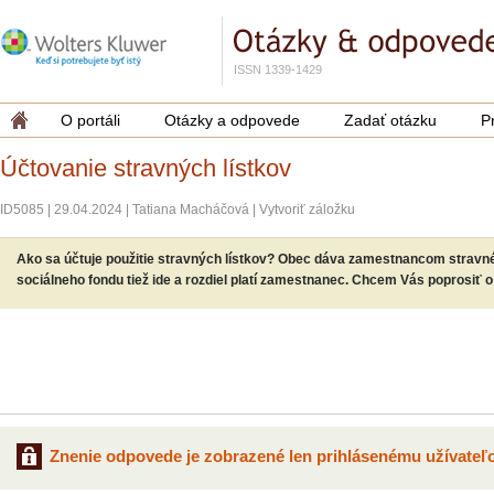
ISSN 1339-1429
O portáli
Otázky a odpovede
Zadať otázku
P
Účtovanie stravných lístkov
ID5085
|
29.04.2024
|
Tatiana Macháčová
|
Vytvoriť záložku
Ako sa účtuje použitie stravných lístkov? Obec dáva zamestnancom stravné 
sociálneho fondu tiež ide a rozdiel platí zamestnanec. Chcem Vás poprosiť 
Znenie odpovede je zobrazené len prihlásenému užívateľo