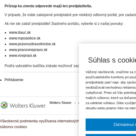
Prístup ku zneniu odpovede majú len predplatitelia.
V prípade, že máte zakúpené predplatné pre niektorý odborný portál, pre zadan
Ak nie ste zatiaľ predplatiteľ žiadneho portálu, vyberte si z našej ponuky:
www.dauc.sk
www.ropoaobce.sk
www.pravovzdravotnictve.sk
www.pracovnepravo.sk
www.vovpraxi.sk
Súhlas s cooki
Podľa vybratého balíčka získate možnosť zadať svoje otázky, prípadne prístup 
Vážený návštevník, snažíme sa z
používateľského komfortu pri pou
Prihlásenie
predpoklady patrí napr. aby sprá
neobťažovali nevhodnou reklamou
vylepšovať. Preto od Vás potrebuj
malých súborov, ktoré sa dočasne
Wolters Kluwer
ASPI
Komplexné právne predpisy
za udelenie súhlasu. Dáta využije
obsahu webu priamo Vám na mier
Všeobecné podmienky využívania internetových služieb a komunitných portálov
Odmietnut 
súborov cookies