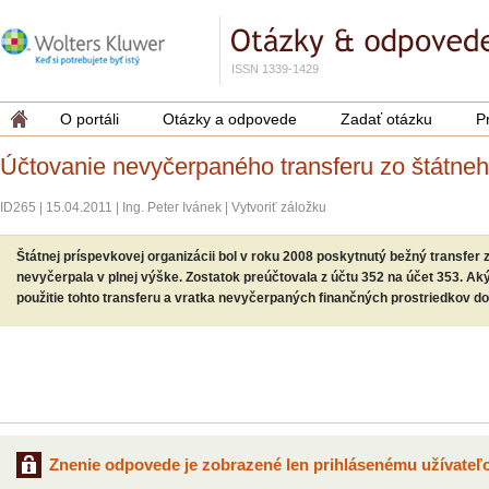
ISSN 1339-1429
O portáli
Otázky a odpovede
Zadať otázku
P
Účtovanie nevyčerpaného transferu zo štátneh
ID265
|
15.04.2011
|
Ing. Peter Ivánek
|
Vytvoriť záložku
Štátnej príspevkovej organizácii bol v roku 2008 poskytnutý bežný transfer 
nevyčerpala v plnej výške. Zostatok preúčtovala z účtu 352 na účet 353. 
použitie tohto transferu a vratka nevyčerpaných finančných prostriedkov d
Znenie odpovede je zobrazené len prihlásenému užívateľo