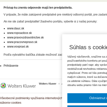
Prístup ku zneniu odpovede majú len predplatitelia.
V prípade, že máte zakúpené predplatné pre niektorý odborný portál, pre zadan
Ak nie ste zatiaľ predplatiteľ žiadneho portálu, vyberte si z našej ponuky:
www.dauc.sk
www.ropoaobce.sk
www.pravovzdravotnictve.sk
www.pracovnepravo.sk
Súhlas s cooki
www.vovpraxi.sk
Podľa vybratého balíčka získate možnosť zadať svoje otázky, prípadne prístup 
Vážený návštevník, snažíme sa z
používateľského komfortu pri pou
predpoklady patrí napr. aby sprá
Prihlásenie
neobťažovali nevhodnou reklamou
vylepšovať. Preto od Vás potrebuj
malých súborov, ktoré sa dočasne
za udelenie súhlasu. Dáta využije
Wolters Kluwer
ASPI
Komplexné právne predpisy
obsahu webu priamo Vám na mier
Odmietnut 
Všeobecné podmienky využívania internetových služieb a komunitných portálov
súborov cookies