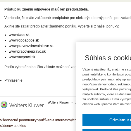
Prístup ku zneniu odpovede majú len predplatitelia.
V prípade, že máte zakúpené predplatné pre niektorý odborný portál, pre zadan
Ak nie ste zatiaľ predplatiteľ žiadneho portálu, vyberte si z našej ponuky:
www.dauc.sk
www.ropoaobce.sk
www.pravovzdravotnictve.sk
www.pracovnepravo.sk
Súhlas s cooki
www.vovpraxi.sk
Podľa vybratého balíčka získate možnosť zadať svoje otázky, prípadne prístup 
Vážený návštevník, snažíme sa z
používateľského komfortu pri pou
predpoklady patrí napr. aby sprá
Prihlásenie
neobťažovali nevhodnou reklamou
vylepšovať. Preto od Vás potrebuj
malých súborov, ktoré sa dočasne
za udelenie súhlasu. Dáta využije
Wolters Kluwer
ASPI
Komplexné právne predpisy
obsahu webu priamo Vám na mier
Odmietnut 
Všeobecné podmienky využívania internetových služieb a komunitných portálov
súborov cookies