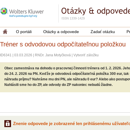
ISSN 1339-1429
O portáli
Otázky a odpovede
Zadať otázku
P
Tréner s odvodovou odpočítateľnou položkou
ID6341
|
03.03.2026
|
RNDr. Jana Motyčková
|
Vytvoriť záložku
Obec zamestnáva na dohodu o pracovnej činnosti trénera od 1. 2. 2026. Jeho 
do 24. 2. 2026 na PN. Keďže je odvodová odpočítateľná položka 300 eur, t
náhradu príjmu? Nahráme mu dni PN, ale náhradu 0 eur? Alebo ako postupov
Nahlásili sme ho do ZP, ale odvody do ZP nakoniec nebudú žiadne.
Znenie odpovede je zobrazené len prihlásenému užívateľo