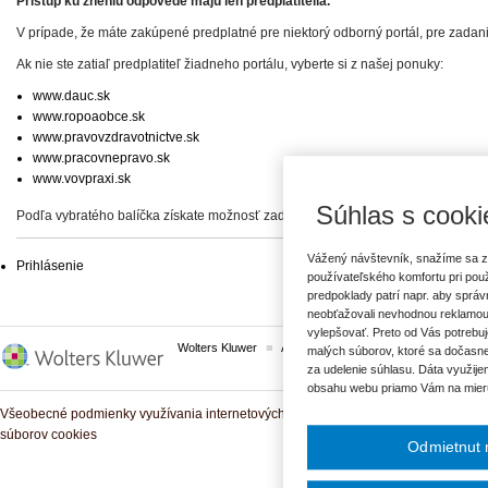
Prístup ku zneniu odpovede majú len predplatitelia.
V prípade, že máte zakúpené predplatné pre niektorý odborný portál, pre zadan
Ak nie ste zatiaľ predplatiteľ žiadneho portálu, vyberte si z našej ponuky:
www.dauc.sk
www.ropoaobce.sk
www.pravovzdravotnictve.sk
www.pracovnepravo.sk
www.vovpraxi.sk
Súhlas s cooki
Podľa vybratého balíčka získate možnosť zadať svoje otázky, prípadne prístup 
Vážený návštevník, snažíme sa z
Prihlásenie
používateľského komfortu pri pou
predpoklady patrí napr. aby sprá
neobťažovali nevhodnou reklamou
vylepšovať. Preto od Vás potrebuj
Wolters Kluwer
ASPI
Komplexné právne predpisy
malých súborov, ktoré sa dočasne
za udelenie súhlasu. Dáta využije
obsahu webu priamo Vám na mier
Všeobecné podmienky využívania internetových služieb a komunitných portálov
súborov cookies
Odmietnut 