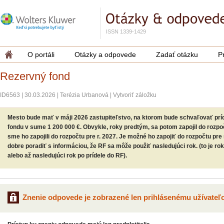
ISSN 1339-1429
O portáli
Otázky a odpovede
Zadať otázku
P
Rezervný fond
ID6563
|
30.03.2026
|
Terézia Urbanová
|
Vytvoriť záložku
Mesto bude mať v máji 2026 zastupiteľstvo, na ktorom bude schvaľovať príde
fondu v sume 1 200 000 €. Obvykle, roky predtým, sa potom zapojil do rozpo
sme ho zapojili do rozpočtu pre r. 2027. Je možné ho zapojiť do rozpočtu pr
dobre poradiť s informáciou, že RF sa môže použiť nasledujúci rok. (to je rok
alebo až nasledujúci rok po prídele do RF).
Znenie odpovede je zobrazené len prihlásenému užívateľo