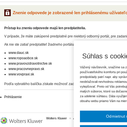
Znenie odpovede je zobrazené len prihlásenému užívateľo
Prístup ku zneniu odpovede majú len predplatitelia.
V prípade, že máte zakúpené predplatné pre niektorý odborný portál, pre zadan
Ak nie ste zatiaľ predplatiteľ žiadneho portálu, vyberte si z našej ponuky:
www.dauc.sk
Súhlas s cooki
www.ropoaobce.sk
www.pravovzdravotnictve.sk
Vážený návštevník, snažíme sa z
www.pracovnepravo.sk
používateľského komfortu pri pou
www.vovpraxi.sk
predpoklady patrí napr. aby sprá
neobťažovali nevhodnou reklamou
Podľa vybratého balíčka získate možnosť zadať svoje otázky, prípadne prístup 
vylepšovať. Preto od Vás potrebuj
malých súborov, ktoré sa dočasne
za udelenie súhlasu. Dáta využije
Prihlásenie
obsahu webu priamo Vám na mier
Odmietnut 
Wolters Kluwer
ASPI
Komplexné právne predpisy