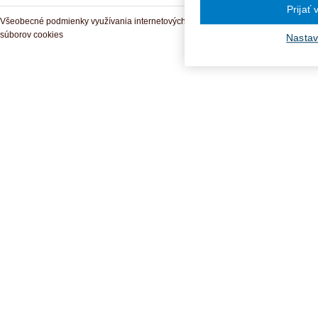
Prijať
Všeobecné podmienky využívania internetových služieb a komunitných portálov
súborov cookies
Nastav