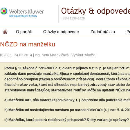
ISSN 1339-1429
O portáli
Otázky a odpovede
Zadať otázku
P
NČZD na manželku
ID2085
|
24.02.2014
|
Ing. Iveta Matlovičová
|
Vytvoriť záložku
Podľa § 11 zákona č. 595/2003 Z. z. o dani z príjmov v z. n. p. (ďalej len "ZDP
základu dane považuje manželka žijúca v spoločnej domácnosti, ktorá sa st
osobitného predpisu (zákon o rodičovskom príspevku). Podľa tohto zákona d
šiestich rokov veku, ktoré má dlhodobo nepriaznivý zdravotný stav alebo do 
starostlivosti nahrádzajúcej starostlivosť rodičov. Môže sa uplatniť NČZD na
a) Manželku od 1 dňa materskej dovolenky, t. j. od prvého dňa poberania ma
b) Manželku od nasledujúceho mesiaca po narodení dieťaťa (t. j. nar. 5. 4. 20
c) Manželku, ktorá poberá rodičovský príspevok? Ktorý variant je správny?