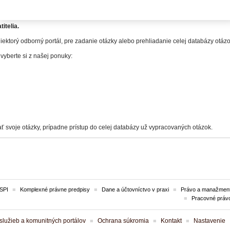
itelia.
iektorý odborný portál, pre zadanie otázky alebo prehliadanie celej databázy otá
 vyberte si z našej ponuky:
ť svoje otázky, prípadne prístup do celej databázy už vypracovaných otázok.
SPI
Komplexné právne predpisy
Dane a účtovníctvo v praxi
Právo a manažment
Pracovné práv
lužieb a komunitných portálov
Ochrana súkromia
Kontakt
Nastavenie