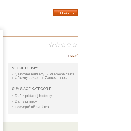
Prihlásenie
späť
VECNÉ POJMY:
Cestovné náhrady
Pracovná cesta
Účtovný doklad
Zamestnanec
SÚVISIACE KATEGÓRIE:
Daň z pridanej hodnoty
Daň z príjmov
Podvojné účtovníctvo