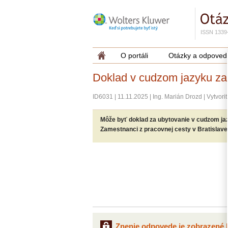
ISSN 1339
O portáli
Otázky a odpoved
Doklad v cudzom jazyku za
ID6031
|
11.11.2025
|
Ing. Marián Drozd
|
Vytvori
Môže byť doklad za ubytovanie v cudzom ja
Zamestnanci z pracovnej cesty v Bratislave
Znenie odpovede je zobrazené l