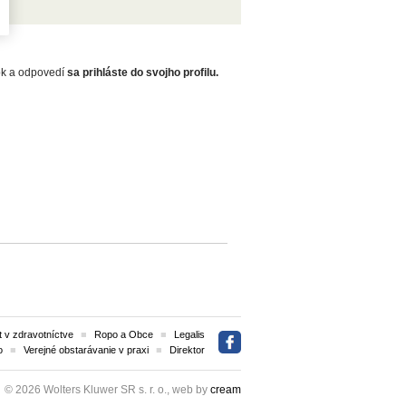
zok a odpovedí
sa prihláste do svojho profilu.
 v zdravotníctve
Ropo a Obce
Legalis
o
Verejné obstarávanie v praxi
Direktor
© 2026 Wolters Kluwer SR s. r. o., web by
cream