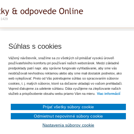
-1429
e
Zadať otázku
Predplatné
 poskytnutie služby na území SR
Súhlas s cookies
ť záložku
Vážený návštevník, snažíme sa zo všetkých síl prinášať vysokú úroveň
používateľského komfortu pri používaní našich webstránok. Medzi základné
predpoklady patrí napr. aby správne fungovalo vyhľadávanie, aby sme vás
zyku v súvislosti s tuzemskou pracovnou cestou zamestnanca na území SR?
neobťažovali nevhodnou reklamou alebo aby sme mali dostatok podnetov, ako
 predložia doklad za ubytovanie v cudzom jazyku.
web vylepšovať. Preto od Vás potrebujeme súhlas so spracovaním súborov
cookies, t. j. malých súborov, ktoré sa dočasne ukladajú vo vašom prehliadači.
Vopred ďakujeme za udelenie súhlasu. Dáta využijeme na zlepšovanie našich
služieb a prispôsobenie obsahu webu priamo Vám na mieru.
Viac informácií
Prijať všetky súbory cookie
Odmietnut nepovinné súbory cookie
Nastavenia súborov cookie
en prihlásenému užívateľovi.