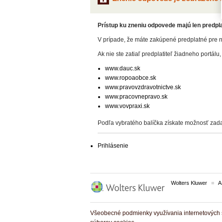
Prístup ku zneniu odpovede majú len predplat
V prípade, že máte zakúpené predplatné pre n
Ak nie ste zatiaľ predplatiteľ žiadneho portálu,
www.dauc.sk
www.ropoaobce.sk
www.pravovzdravotnictve.sk
www.pracovnepravo.sk
www.vovpraxi.sk
Podľa vybratého balíčka získate možnosť zada
Prihlásenie
Wolters Kluwer
A
Všeobecné podmienky využívania internetových s