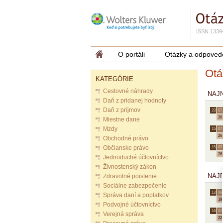
ISSN 1339
O portáli
Otázky a odpoved
Otá
KATEGÓRIE
Cestovné náhrady
NAJ
Daň z pridanej hodnoty
Daň z príjmov
23.
07.
26
Miestne dane
Mzdy
15.
07.
26
Obchodné právo
Občianske právo
15.
07.
26
Jednoduché účtovníctvo
Živnostenský zákon
NAJ
Zdravotné poistenie
Sociálne zabezpečenie
13.
08.
Správa daní a poplatkov
19
Podvojné účtovníctvo
16.
02.
Verejná správa
22