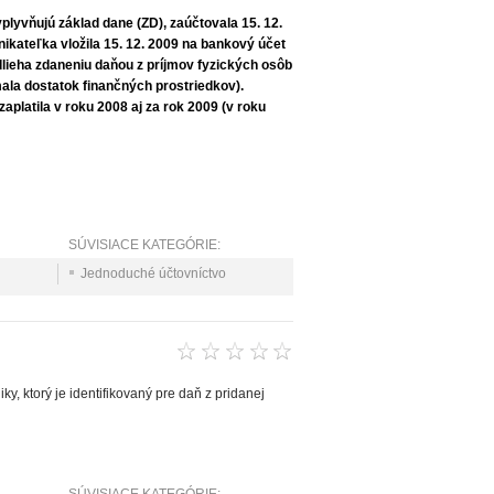
vplyvňujú základ dane (ZD), zaúčtovala 15. 12.
kateľka vložila 15. 12. 2009 na bankový účet
odlieha zdaneniu daňou z príjmov fyzických osôb
ala dostatok finančných prostriedkov).
platila v roku 2008 aj za rok 2009 (v roku
SÚVISIACE KATEGÓRIE:
Jednoduché účtovníctvo
y, ktorý je identifikovaný pre daň z pridanej