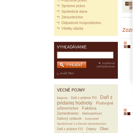
Pracovné právo
05.
04.
Správne právo
17
Spotrebné dane
Zdravotníctvo
Odpadové hospodárstvo
Všetky otázky
Zoz
VYHĽADÁVANIE
rozšírené
vyhľadávanie
zrušiť filter
VECNÉ POJMY
Daň z
Daň z príjmov PO
Majetok
pridanej hodnoty
Podvojné
účtovníctvo
Faktúra
Zamestnanec
Nehnuteľnosť
Daňový výdavok
Automobil
Spoločnosť s ručením obmedzeným
Obec
Daň z príjmov FO
Odpisy