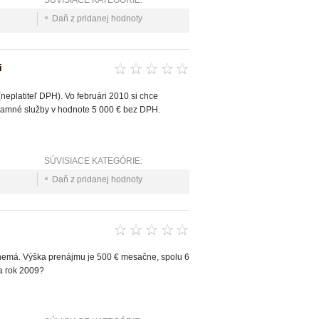
SÚVISIACE KATEGÓRIE:
Daň z pridanej hodnoty
i
eplatiteľ DPH). Vo februári 2010 si chce
eklamné služby v hodnote 5 000 € bez DPH.
SÚVISIACE KATEGÓRIE:
Daň z pridanej hodnoty
9 nemá. Výška prenájmu je 500 € mesačne, spolu 6
a rok 2009?