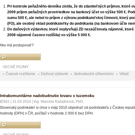
Pri kontrole peňažného denníka zistila, že do zdaniteľných príjmov, ktoré o
2009 príjem peňažných prostriedkov na bankový účet vo výške 500 €. Podni
sumu 500 €, ale nebol to príjem z výkonu podnikateľskej činnosti, ktorý p
(FO), ale osobný vklad podnikateľky do podnikania (na bankovom účte nem
Do daňových výdavkov, ktoré ovplyvňujú ZD nezaúčtovala nájomné, ktoré za
2008 nájomné časovo rozlíšila) vo výške 5 000 €.
Ako má postupovať?
VECNÉ POJMY:
Časové rozlíšenie
Daňový výdavok
Jednoduché účtovníctvo
Vklad
Intrakomunitárne nadobudnutie tovaru v tuzemsku
ID581
|
31.03.2010
|
Ing. Marcela Rabatinová, PhD.
Slovenský podnikateľ si chce v máji 2010 objednať od podnikateľa z Českej republik
hodnoty (DPH) v ČR, počítač v hodnote 2 000 € bez DPH.