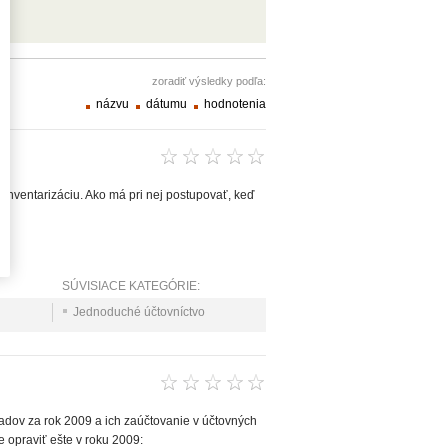
zoradiť výsledky podľa:
názvu
dátumu
hodnotenia
 inventarizáciu. Ako má pri nej postupovať, keď
SÚVISIACE KATEGÓRIE:
Jednoduché účtovníctvo
adov za rok 2009 a ich zaúčtovanie v účtovných
ve opraviť ešte v roku 2009: