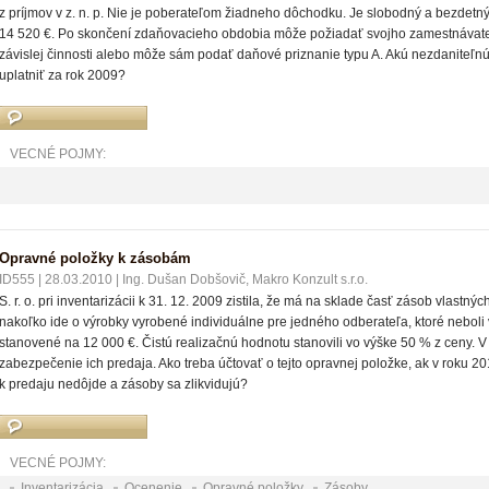
z príjmov v z. n. p. Nie je poberateľom žiadneho dôchodku. Je slobodný a bezdetn
14 520 €. Po skončení zdaňovacieho obdobia môže požiadať svojho zamestnávate
závislej činnosti alebo môže sám podať daňové priznanie typu A. Akú nezdaniteľn
uplatniť za rok 2009?
VECNÉ POJMY:
Opravné položky k zásobám
ID555
|
28.03.2010
|
Ing. Dušan Dobšovič, Makro Konzult s.r.o.
S. r. o. pri inventarizácii k 31. 12. 2009 zistila, že má na sklade časť zásob vlastn
nakoľko ide o výrobky vyrobené individuálne pre jedného odberateľa, ktoré neboli 
stanovené na 12 000 €. Čistú realizačnú hodnotu stanovili vo výške 50 % z ceny. V
zabezpečenie ich predaja. Ako treba účtovať o tejto opravnej položke, ak v roku 20
k predaju nedôjde a zásoby sa zlikvidujú?
VECNÉ POJMY:
Inventarizácia
Ocenenie
Opravné položky
Zásoby