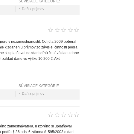
SÚVISIACE KATEGÓRIE:
Daň z príjmov
poru v nezamestnanosti). Od júla 2009 poberal
ie k zdaneniu príjmov zo závislej činnosti podľa
ačne si uplatňoval nezdaniteľnú časť základu dane
ol základ dane vo výške 10 200 €. Akú
SÚVISIACE KATEGÓRIE:
Daň z príjmov
ného zamestnávateľa, u ktorého si uplatňoval
 podľa § 36 ods. 6 zákona č. 595/2003 o dani