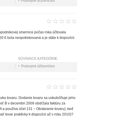
Podvojné účtovníctvo
ropodnikovej smernice počas roka účtovala
320 € bola nespotrebovaná a je stále k dispozícii.
SÚVISIACE KATEGÓRIE:
Podvojné účtovníctvo
vku tovaru. Dodanie tovaru sa uskutočňuje jeho
sť B v decembri 2009 obdržala faktúru za
 a používa účet 131 – Obstaranie tovaru), keď
 tovar prakticky k dispozícii až v roku 2010)?