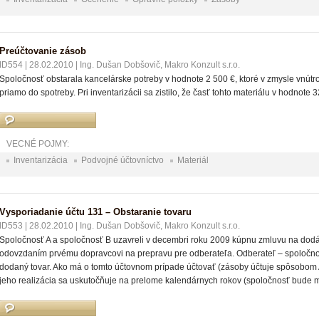
Preúčtovanie zásob
ID554
|
28.02.2010
|
Ing. Dušan Dobšovič, Makro Konzult s.r.o.
Spoločnosť obstarala kancelárske potreby v hodnote 2 500 €, ktoré v zmysle vnút
priamo do spotreby. Pri inventarizácii sa zistilo, že časť tohto materiálu v hodnote 
VECNÉ POJMY:
Inventarizácia
Podvojné účtovníctvo
Materiál
Vysporiadanie účtu 131 – Obstaranie tovaru
ID553
|
28.02.2010
|
Ing. Dušan Dobšovič, Makro Konzult s.r.o.
Spoločnosť A a spoločnosť B uzavreli v decembri roku 2009 kúpnu zmluvu na dodá
odovzdaním prvému dopravcovi na prepravu pre odberateľa. Odberateľ – spoločno
dodaný tovar. Ako má o tomto účtovnom prípade účtovať (zásoby účtuje spôsobom A
jeho realizácia sa uskutočňuje na prelome kalendárnych rokov (spoločnosť bude mať