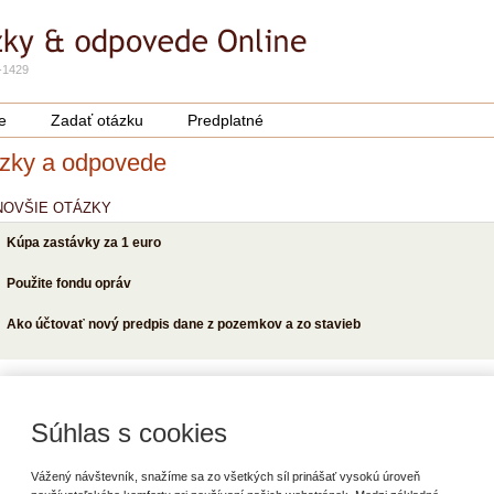
-1429
e
Zadať otázku
Predplatné
zky a odpovede
NOVŠIE OTÁZKY
Kúpa zastávky za 1 euro
Použite fondu opráv
Ako účtovať nový predpis dane z pozemkov a zo stavieb
POPULÁRNEJŠIE OTÁZKY
Zastupovanie, dočasný výkon funkcie
Súhlas s cookies
Dovolenka počas materskej dovolenky
Vážený návštevník, snažíme sa zo všetkých síl prinášať vysokú úroveň