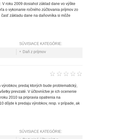
ý. V roku 2009 dosiahol základ dane vo výške
ľa o vykonanie ročného zúčtovania príjmov zo
ú časť základu dane na daňovníka si môže
SÚVISIACE KATEGÓRIE:
Daň z príjmov
ých výrobkov, predaj ktorých bude problematický,
všetky prevzaté. V účtovníctve je ich ocenenie
 roku 2010 sa pripravia opatrenia na
10 dôjde k predaju výrobkov, resp. v prípade, ak
SÚVISIACE KATEGÓRIE: