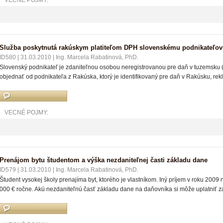
VECNÉ POJMY:
Služba poskytnutá rakúskym platiteľom DPH slovenskému podnikateľov
ID580
|
31.03.2010
|
Ing. Marcela Rabatinová, PhD.
Slovenský podnikateľ je zdaniteľnou osobou neregistrovanou pre daň v tuzemsku (n
objednať od podnikateľa z Rakúska, ktorý je identifikovaný pre daň v Rakúsku, r
VECNÉ POJMY:
Prenájom bytu študentom a výška nezdaniteľnej časti základu dane
ID579
|
31.03.2010
|
Ing. Marcela Rabatinová, PhD.
Študent vysokej školy prenajíma byt, ktorého je vlastníkom. Iný príjem v roku 200
000 € ročne. Akú nezdaniteľnú časť základu dane na daňovníka si môže uplatniť z