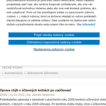
používateľského komfortu pri používaní našich webstránok. Medzi základné
Fotografie ako súčasť obstarávacej ceny majetku
predpoklady patrí napr. aby správne fungovalo vyhľadávanie, aby sme vás
neobťažovali nevhodnou reklamou alebo aby sme mali dostatok podnetov, ako
web vylepšovať. Preto od Vás potrebujeme súhlas so spracovaním súborov
cookies, t. j. malých súborov, ktoré sa dočasne ukladajú vo vašom prehliadači.
Vopred ďakujeme za udelenie súhlasu. Dáta využijeme na zlepšovanie našich
nam otázok
služieb a prispôsobenie obsahu webu priamo Vám na mieru.
Viac informácií
Prijať všetky súbory cookie
Inventarizácia v jednoduchom účtovníctve
ID583
|
31.03.2010
|
Ing. Jarmila Strählová
Odmietnut nepovinné súbory cookie
Podnikateľka Lea, ktorá prevádzkuje krajčírsku dielňu, musí vykonať k 31. 12. 2009
Nastavenia súborov cookie
31. 12. 2009 sa vo firme nepracuje?
VECNÉ POJMY:
Inventarizácia
Jednoduché účtovníctvo
Oprava chýb v účtovných knihách po zaúčtovaní
ID582
|
31.03.2010
|
Ing. Jarmila Strählová
Podnikateľka vykonala v súvislosti s ukončením roku 2009 kontrolu účtovných dokl
knihách, v ktorých v roku 2009 účtovala. Pri kontrole zistila chyby, chce v účtovníct