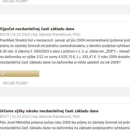
VECNÉ POJMY:
Výpočet nezdaniteľnej časti základu dane
ID578
|
31.03.2010
|
Ing. Marcela Rabatinová, PhD.
František Smutný bol v mesiacoch január až jún 2009 nezamestnaný (poberal pod
príjmy zo závislej činnosti od jedného zamestnávateľa, u ktorého podpísal vyhlásen
§ 36 ods. 6 zákona č. 595/2003 o dani z príjmov v z. n. p. (ďalej len „ZDP") – mes
na daňovníka vo výške 1/12 zo sumy 4 025,70 €, t. j. 335,47 €. V roku 2009 dosiah
nezdaniteľnú časť základu dane na daňovníka si môže uplatniť za rok 2009?
VECNÉ POJMY:
Určenie výšky nároku nezdaniteľnej časti základu dane
ID577
|
31.03.2010
|
Ing. Marcela Rabatinová, PhD.
Pán Jozef Mrkvička poberal počas roku 2009 iba príjmy zo závislej činnosti od jed
nezdaniteľnú časť základu dane na daňovníka na základe podpísaného vyhlásenia