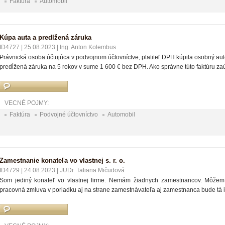
Faktúra
Automobil
Kúpa auta a predlžená záruka
ID4727
|
25.08.2023
|
Ing. Anton Kolembus
Právnická osoba účtujúca v podvojnom účtovníctve, platiteľ DPH kúpila osobný aut
predĺžená záruka na 5 rokov v sume 1 600 € bez DPH. Ako správne túto faktúru za
VECNÉ POJMY:
Faktúra
Podvojné účtovníctvo
Automobil
Zamestnanie konateľa vo vlastnej s. r. o.
ID4729
|
24.08.2023
|
JUDr. Tatiana Mičudová
Som jediný konateľ vo vlastnej firme. Nemám žiadnych zamestnancov. Môžem
pracovná zmluva v poriadku aj na strane zamestnávateľa aj zamestnanca bude tá 