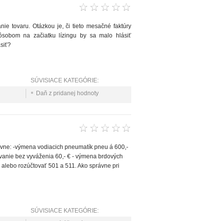
e tovaru. Otázkou je, či tieto mesačné faktúry
sobom na začiatku lízingu by sa malo hlásiť
siť?
SÚVISIACE KATEGÓRIE:
Daň z pridanej hodnoty
ovne: -výmena vodiacich pneumatík pneu á 600,-
vanie bez vyváženia 60,- € - výmena brdových
a alebo rozúčtovať 501 a 511. Ako správne pri
SÚVISIACE KATEGÓRIE: