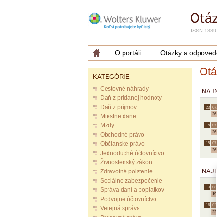
ISSN 1339
O portáli
Otázky a odpoved
Otá
KATEGÓRIE
Cestovné náhrady
NAJ
Daň z pridanej hodnoty
Daň z príjmov
23.
07.
26
Miestne dane
Mzdy
15.
07.
26
Obchodné právo
Občianske právo
15.
07.
26
Jednoduché účtovníctvo
Živnostenský zákon
NAJ
Zdravotné poistenie
Sociálne zabezpečenie
13.
08.
Správa daní a poplatkov
19
Podvojné účtovníctvo
16.
02.
Verejná správa
22