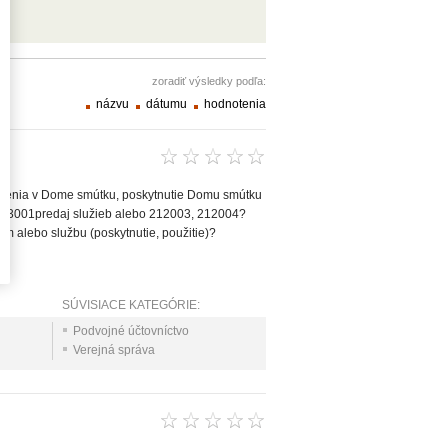
zoradiť výsledky podľa:
názvu
dátumu
hodnotenia
adenia v Dome smútku, poskytnutie Domu smútku
 223001predaj služieb alebo 212003, 212004?
m alebo službu (poskytnutie, použitie)?
SÚVISIACE KATEGÓRIE:
Podvojné účtovníctvo
Verejná správa