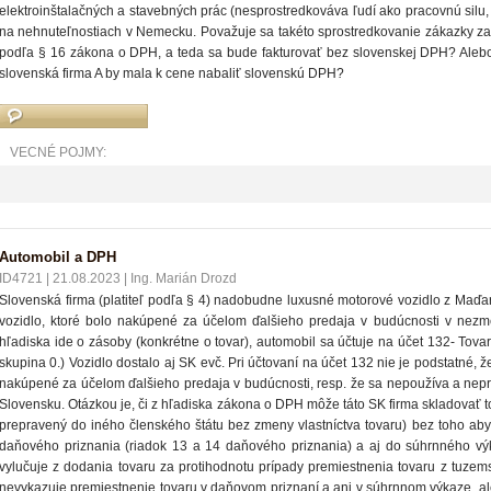
elektroinštalačných a stavebných prác (nesprostredkováva ľudí ako pracovnú silu
na nehnuteľnostiach v Nemecku. Považuje sa takéto sprostredkovanie zákazky za
podľa § 16 zákona o DPH, a teda sa bude fakturovať bez slovenskej DPH? Aleb
slovenská firma A by mala k cene nabaliť slovenskú DPH?
VECNÉ POJMY:
Automobil a DPH
ID4721
|
21.08.2023
|
Ing. Marián Drozd
Slovenská firma (platiteľ podľa § 4) nadobudne luxusné motorové vozidlo z Maďars
vozidlo, ktoré bolo nakúpené za účelom ďalšieho predaja v budúcnosti v nez
hľadiska ide o zásoby (konkrétne o tovar), automobil sa účtuje na účet 132- Tovar
skupina 0.) Vozidlo dostalo aj SK evč. Pri účtovaní na účet 132 nie je podstatné, ž
nakúpené za účelom ďalšieho predaja v budúcnosti, resp. že sa nepoužíva a neprena
Slovensku. Otázkou je, či z hľadiska zákona o DPH môže táto SK firma skladovať to
prepravený do iného členského štátu bez zmeny vlastníctva tovaru) bez toho aby
daňového priznania (riadok 13 a 14 daňového priznania) a aj do súhrnného vý
vylučuje z dodania tovaru za protihodnotu prípady premiestnenia tovaru z tuzems
nevykazuje premiestnenie tovaru v daňovom priznaní a ani v súhrnnom výkaze, ale