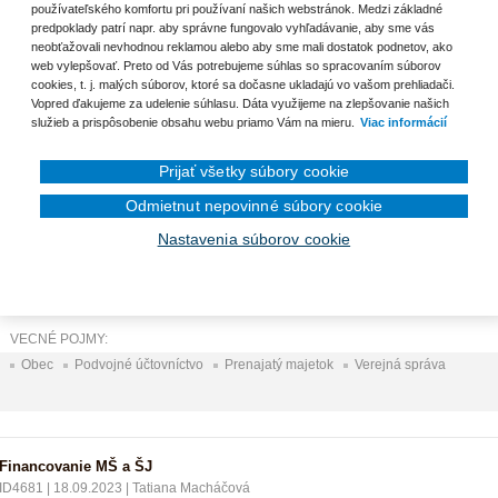
používateľského komfortu pri používaní našich webstránok. Medzi základné
Fotografie ako súčasť obstarávacej ceny majetku
predpoklady patrí napr. aby správne fungovalo vyhľadávanie, aby sme vás
neobťažovali nevhodnou reklamou alebo aby sme mali dostatok podnetov, ako
web vylepšovať. Preto od Vás potrebujeme súhlas so spracovaním súborov
cookies, t. j. malých súborov, ktoré sa dočasne ukladajú vo vašom prehliadači.
Vopred ďakujeme za udelenie súhlasu. Dáta využijeme na zlepšovanie našich
nam otázok
služieb a prispôsobenie obsahu webu priamo Vám na mieru.
Viac informácií
Prijať všetky súbory cookie
Prenájom alebo služba
ID4699
|
18.09.2023
|
Tatiana Macháčová
Odmietnut nepovinné súbory cookie
Mesto poskytuje občanom mesta: poskytnutie/použitie/prenájom chladiaceho zari
na obrad. Je to služba alebo prenájom? 318 účet alebo 378? 602 alebo 648? EK
Nastavenia súborov cookie
Podobne poskytujeme priestor kultúrneho domu na vystúpenia, akcie. Ide o prenájo
VECNÉ POJMY:
Obec
Podvojné účtovníctvo
Prenajatý majetok
Verejná správa
Financovanie MŠ a ŠJ
ID4681
|
18.09.2023
|
Tatiana Macháčová