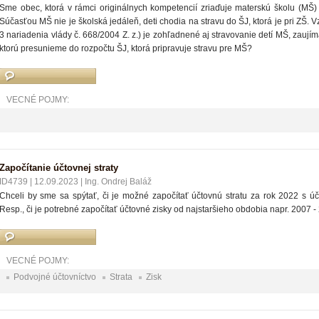
Sme obec, ktorá v rámci originálnych kompetencií zriaďuje materskú školu (MŠ) a
Súčasťou MŠ nie je školská jedáleň, deti chodia na stravu do ŠJ, ktorá je pri ZŠ. V
3 nariadenia vlády č. 668/2004 Z. z.) je zohľadnené aj stravovanie detí MŠ, zaují
ktorú presunieme do rozpočtu ŠJ, ktorá pripravuje stravu pre MŠ?
VECNÉ POJMY:
Započítanie účtovnej straty
ID4739
|
12.09.2023
|
Ing. Ondrej Baláž
Chceli by sme sa spýtať, či je možné započítať účtovnú stratu za rok 2022 s ú
Resp., či je potrebné započítať účtovné zisky od najstaršieho obdobia napr. 2007 
VECNÉ POJMY:
Podvojné účtovníctvo
Strata
Zisk