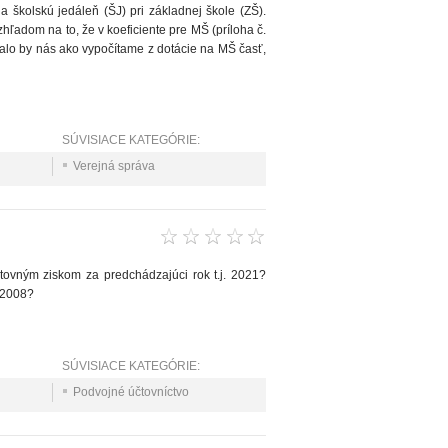
 školskú jedáleň (ŠJ) pri základnej škole (ZŠ).
zhľadom na to, že v koeficiente pre MŠ (príloha č.
malo by nás ako vypočítame z dotácie na MŠ časť,
SÚVISIACE KATEGÓRIE:
Verejná správa
čtovným ziskom za predchádzajúci rok t.j. 2021?
- 2008?
SÚVISIACE KATEGÓRIE:
Podvojné účtovníctvo