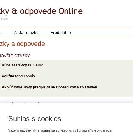
-1429
e
Zadať otázku
Predplatné
zky a odpovede
NOVŠIE OTÁZKY
Kúpa zastávky za 1 euro
Použite fondu opráv
Ako účtovať nový predpis dane z pozemkov a zo stavieb
POPULÁRNEJŠIE OTÁZKY
Zastupovanie, dočasný výkon funkcie
Súhlas s cookies
Dovolenka počas materskej dovolenky
Vážený návštevník, snažíme sa zo všetkých síl prinášať vysokú úroveň