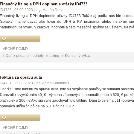
Finančný lízing a DPH doplnenie otázky ID4733
ID4735
|
05.09.2023
|
Ing. Marián Drozd
Finančný lízing a DPH doplnenie otázky ID4733 Takže aj podľa nás ide o dodani
(splátky) máme dávať ako tovar do DPH a KV priznania, alebo nejakým spô
nadobudnutie tovaru v celkovej hodnote a tieto mesačné splátky sa už nemusia hlá
VECNÉ POJMY:
Daň z pridanej hodnoty
Lízing
Kontrolný výkaz
Faktúra za opravu auta
ID4731
|
25.08.2023
|
Ing. Anton Kolembus
Obdržali sme faktúru za opravu auta, kde sú rozpísane položky so sumami nasled
€ prezutie s vyvážením 40,-€ - výmena záberových pneumatík pneu á 620,-€ prezú
platniciek á 200,- € Ako správne zaúčtovať túto faktúru. Dám to celé na 511 -oprav
opravách určím čo pôjde na 511 a čo na 501?
VECNÉ POJMY: