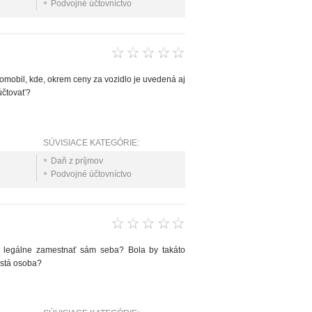
Podvojné účtovníctvo
omobil, kde, okrem ceny za vozidlo je uvedená aj
účtovať?
SÚVISIACE KATEGÓRIE:
Daň z príjmov
Podvojné účtovníctvo
 legálne zamestnať sám seba? Bola by takáto
istá osoba?