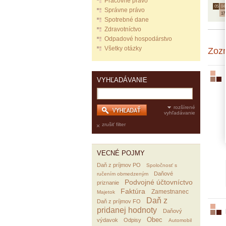
Pracovné právo
05.
04.
Správne právo
17
Spotrebné dane
Zdravotníctvo
Odpadové hospodárstvo
Všetky otázky
Zoz
VYHĽADÁVANIE
rozšírené
vyhľadávanie
zrušiť filter
VECNÉ POJMY
Daň z príjmov PO
Spoločnosť s
Daňové
ručením obmedzeným
Podvojné účtovníctvo
priznanie
Faktúra
Zamestnanec
Majetok
Daň z
Daň z príjmov FO
pridanej hodnoty
Daňový
Obec
výdavok
Odpisy
Automobil