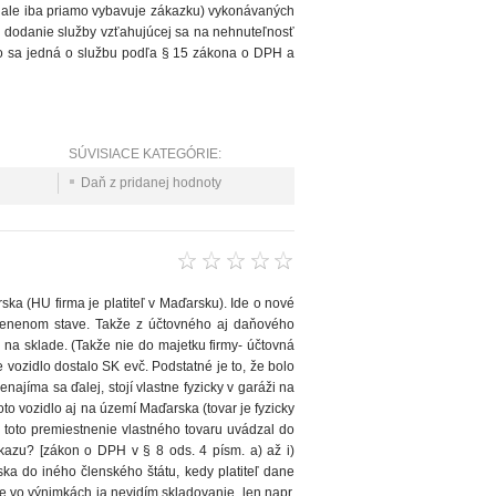
, ale iba priamo vybavuje zákazku) vykonávaných
 dodanie služby vzťahujúcej sa na nehnuteľnosť
o sa jedná o službu podľa § 15 zákona o DPH a
SÚVISIACE KATEGÓRIE:
Daň z pridanej hodnoty
ka (HU firma je platiteľ v Maďarsku). Ide o nové
menenom stave. Takže z účtovného aj daňového
 na sklade. (Takže nie do majetku firmy- účtovná
e vozidlo dostalo SK evč. Podstatné je to, že bolo
jíma sa ďalej, stojí vlastne fyzicky v garáži na
to vozidlo aj na území Maďarska (tovar je fyzicky
 toto premiestnenie vlastného tovaru uvádzal do
kazu? [zákon o DPH v § 8 ods. 4 písm. a) až i)
ka do iného členského štátu, kedy platiteľ dane
 vo výnimkách ja nevidím skladovanie, len napr.