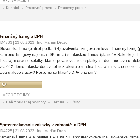
VECNÉ POJMY:
Konateľ
Pracovné právo
Pracovný pomer
Finančný lízing a DPH
ID4733
|
23.08.2023
|
Ing. Marián Drozd
Slovenská firma (platiteľ podľa § 4) uzatvorila lízingovú zmluvu - finančný lízing
kamiónu lízingový nájomca- SK firma) s rakúskou firmou (platiteľ v Rakúsku). 1.
faktúra) mesačne splátky. Máme považovať tieto splátky za dodanie tovaru aleb
však? 2. Tento rakúsky dodávateľ tiež fakturuje (riadna faktúra) mesačne poiste
tovaru alebo služby? Resp. má sa hlásiť v DPH priznaní?
VECNÉ POJMY:
Daň z pridanej hodnoty
Faktúra
Lízing
Sprostredkovanie zákazky v zahraničí a DPH
ID4725
|
21.08.2023
|
Ing. Marián Drozd
Slovenská firma A a platiteľ DPH na SK sprostredkováva inej slovenskej firme