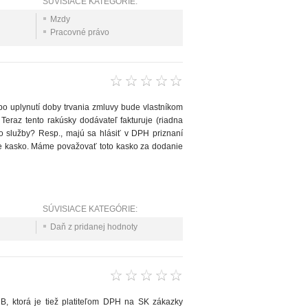
SÚVISIACE KATEGÓRIE:
Mzdy
Pracovné právo
 (po uplynutí doby trvania zmluvy bude vlastníkom
 Teraz tento rakúsky dodávateľ fakturuje (riadna
o služby? Resp., majú sa hlásiť v DPH priznaní
nie kasko. Máme považovať toto kasko za dodanie
SÚVISIACE KATEGÓRIE:
Daň z pridanej hodnoty
 B, ktorá je tiež platiteľom DPH na SK zákazky