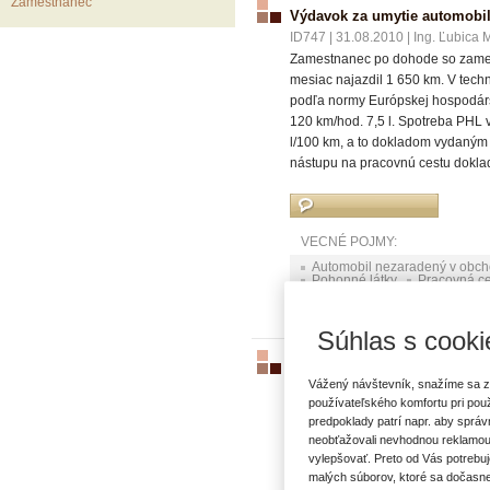
Zamestnanec
Výdavok za umytie automobil
ID747
|
31.08.2010
|
Ing. Ľubica 
Zamestnanec po dohode so zamest
mesiac najazdil 1 650 km. V tech
podľa normy Európskej hospodárskej
120 km/hod. 7,5 l. Spotreba PHL
l/100 km, a to dokladom vydaným
nástupu na pracovnú cestu doklad
VECNÉ POJMY:
Automobil nezaradený v obc
Pohonné látky
Pracovná ce
Súhlas s cooki
Požitie súkromného vozidla 
Vážený návštevník, snažíme sa z
ID746
|
31.08.2010
|
Ing. Ľubica 
používateľského komfortu pri pou
Zamestnanec po dohode so zamest
predpoklady patrí napr. aby sprá
mesiac najazdil 1 650 km. Vozid
neobťažovali nevhodnou reklamou
STN, ktorá je na 100 km 9,9 l; z
vylepšovať. Preto od Vás potrebuj
PHL z času konania pracovnej ces
malých súborov, ktoré sa dočasne