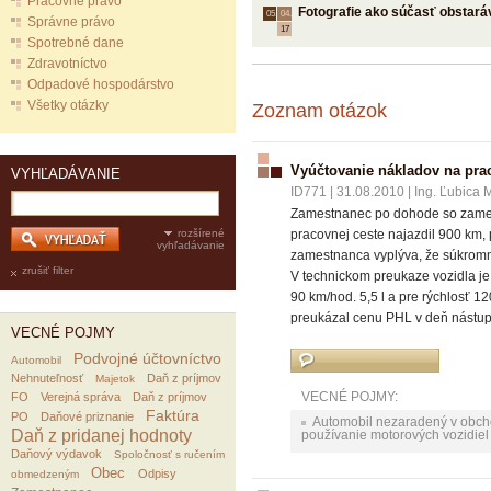
Pracovné právo
Fotografie ako súčasť obstará
05.
04.
Správne právo
17
Spotrebné dane
Zdravotníctvo
Odpadové hospodárstvo
Všetky otázky
Zoznam otázok
Vyúčtovanie nákladov na pra
VYHĽADÁVANIE
ID771
|
31.08.2010
|
Ing. Ľubica 
Zamestnanec po dohode so zamestn
rozšírené
pracovnej ceste najazdil 900 km,
vyhľadávanie
zamestnanca vyplýva, že súkromné
zrušiť filter
V technickom preukaze vozidla je
90 km/hod. 5,5 l a pre rýchlosť 1
preukázal cenu PHL v deň nástupu
VECNÉ POJMY
Podvojné účtovníctvo
Automobil
Nehnuteľnosť
Daň z príjmov
Majetok
VECNÉ POJMY:
FO
Verejná správa
Daň z príjmov
Faktúra
PO
Daňové priznanie
Automobil nezaradený v obc
Daň z pridanej hodnoty
používanie motorových vozidiel
Daňový výdavok
Spoločnosť s ručením
Obec
Odpisy
obmedzeným