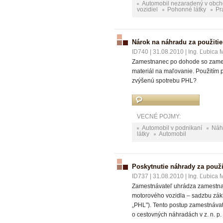
Automobil nezaradený v obc
vozidiel
Pohonné látky
Pr
Nárok na náhradu za použiti
ID740
|
31.08.2010
|
Ing. Ľubica 
Zamestnanec po dohode so zamest
materiál na maľovanie. Použitím
zvýšenú spotrebu PHL?
VECNÉ POJMY:
Automobil v podnikaní
Náh
látky
Automobil
Poskytnutie náhrady za použi
ID737
|
31.08.2010
|
Ing. Ľubica 
Zamestnávateľ uhrádza zamestnanc
motorového vozidla – sadzbu zák
„PHL"). Tento postup zamestnávat
o cestovných náhradách v z. n. p.