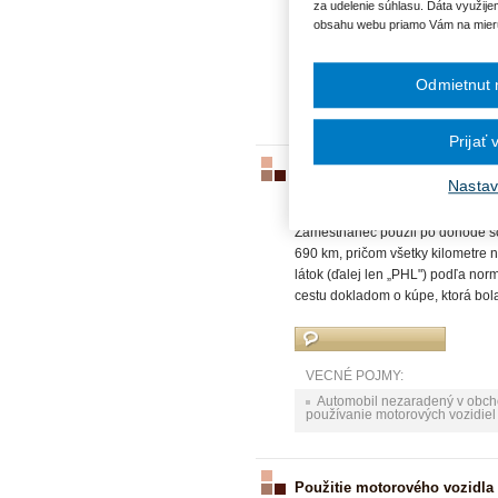
za udelenie súhlasu. Dáta využije
obsahu webu priamo Vám na mier
VECNÉ POJMY:
Odmietnut 
Automobil nezaradený v obc
používanie motorových vozidiel
Prijať
Vyúčtovanie výdavkov, ktoré v
Nastav
súkromného vozidla
ID744
|
31.08.2010
|
Ing. Ľubica 
Zamestnanec použil po dohode so 
690 km, pričom všetky kilometre
látok (ďalej len „PHL") podľa no
cestu dokladom o kúpe, ktorá bola
VECNÉ POJMY:
Automobil nezaradený v obc
používanie motorových vozidiel
Použitie motorového vozidla