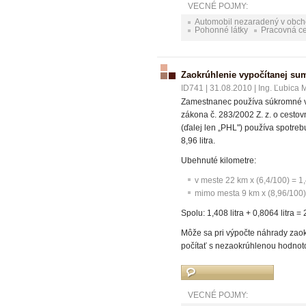
VECNÉ POJMY:
Automobil nezaradený v obc
Pohonné látky
Pracovná ce
Zaokrúhlenie vypočítanej sum
ID741
|
31.08.2010
|
Ing. Ľubica 
Zamestnanec používa súkromné vo
zákona č. 283/2002 Z. z. o cestovn
(ďalej len „PHL") používa spotreb
8,96 litra.
Ubehnuté kilometre:
v meste 22 km x (6,4/100) = 1,4
mimo mesta 9 km x (8,96/100) 
Spolu: 1,408 litra + 0,8064 litra = 
Môže sa pri výpočte náhrady zaokr
počítať s nezaokrúhlenou hodnot
VECNÉ POJMY: