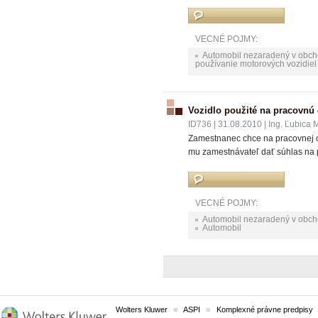
VECNÉ POJMY:
Automobil nezaradený v obc
používanie motorových vozidiel
Vozidlo použité na pracovnú
ID736
|
31.08.2010
|
Ing. Ľubica 
Zamestnanec chce na pracovnej c
mu zamestnávateľ dať súhlas na 
VECNÉ POJMY:
Automobil nezaradený v obc
Automobil
Wolters Kluwer
ASPI
Komplexné právne predpisy