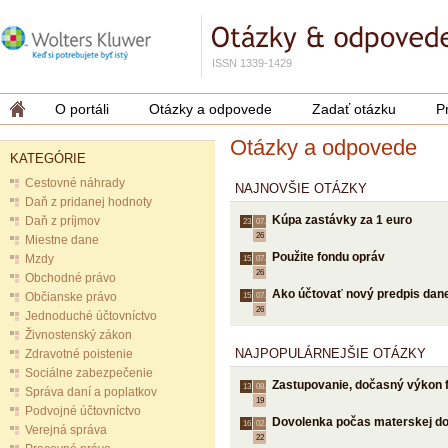
ISSN 1339-1429
O portáli
Otázky a odpovede
Zadať otázku
P
Otázky a odpovede
KATEGÓRIE
Cestovné náhrady
NAJNOVŠIE OTÁZKY
Daň z pridanej hodnoty
Kúpa zastávky za 1 euro
Daň z príjmov
23.
07.
26
Miestne dane
Použite fondu opráv
Mzdy
15.
07.
26
Obchodné právo
Ako účtovať nový predpis dane
Občianske právo
15.
07.
26
Jednoduché účtovníctvo
Živnostenský zákon
NAJPOPULÁRNEJŠIE OTÁZKY
Zdravotné poistenie
Sociálne zabezpečenie
Zastupovanie, dočasný výkon 
13.
08.
Správa daní a poplatkov
19
Podvojné účtovníctvo
Dovolenka počas materskej d
16.
02.
Verejná správa
22