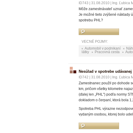
ID743
|
31.08.2010
|
Ing. Ľubica 
Môže zamestnávateľ uznať zamest
Je možné tieto zvýšené náklady ú
spotrebu PHL?
VECNÉ POJMY:
Automobil v podnikaní
Náh
látky
Pracovná cesta
Auto
Nesúlad v spotrebe udávane
ID742
|
31.08.2010
|
Ing. Ľubica 
Zamestnanec použil po dohode so 
km, pričom všetky kilometre naja
(ďalej len „PHL") podľa normy ST
dokladom o čerpaní, ktorá bola 1,
Spotreba PHL výrazne nezodpoved
vydaným osobou, ktorej bolo udel