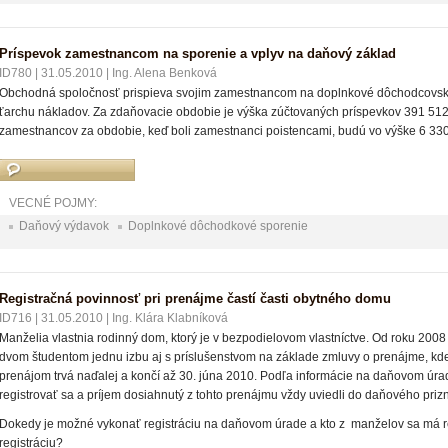
Príspevok zamestnancom na sporenie a vplyv na daňový základ
ID780
|
31.05.2010
|
Ing. Alena Benková
Obchodná spoločnosť prispieva svojim zamestnancom na doplnkové dôchodcovské
ťarchu nákladov. Za zdaňovacie obdobie je výška zúčtovaných príspevkov 391 51
zamestnancov za obdobie, keď boli zamestnanci poistencami, budú vo výške 6 330
VECNÉ POJMY:
Daňový výdavok
Doplnkové dôchodkové sporenie
Registračná povinnosť pri prenájme častí časti obytného domu
ID716
|
31.05.2010
|
Ing. Klára Klabníková
Manželia vlastnia rodinný dom, ktorý je v bezpodielovom vlastníctve. Od roku 200
dvom študentom jednu izbu aj s príslušenstvom na základe zmluvy o prenájme, kde
prenájom trvá naďalej a končí až 30. júna 2010. Podľa informácie na daňovom úr
registrovať sa a príjem dosiahnutý z tohto prenájmu vždy uviedli do daňového priz
Dokedy je možné vykonať registráciu na daňovom úrade a kto z manželov sa má r
registráciu?