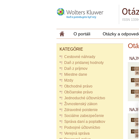
ISSN 1339
O portáli
Otázky a odpoved
Otá
KATEGÓRIE
Cestovné náhrady
NAJ
Daň z pridanej hodnoty
Daň z príjmov
23.
07.
26
Miestne dane
Mzdy
15.
07.
26
Obchodné právo
Občianske právo
15.
07.
26
Jednoduché účtovníctvo
Živnostenský zákon
NAJ
Zdravotné poistenie
Sociálne zabezpečenie
13.
08.
Správa daní a poplatkov
19
Podvojné účtovníctvo
16.
02.
Verejná správa
22