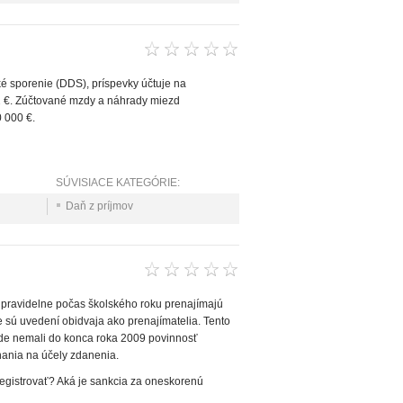
 sporenie (DDS), príspevky účtuje na
2 €. Zúčtované mzdy a náhrady miezd
 000 €.
SÚVISIACE KATEGÓRIE:
Daň z príjmov
8 pravidelne počas školského roku prenajímajú
 sú uvedení obidvaja ako prenajímatelia. Tento
ade nemali do konca roka 2009 povinnosť
nania na účely zdanenia.
egistrovať? Aká je sankcia za oneskorenú