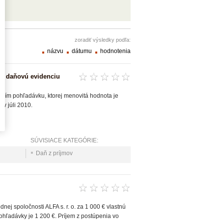
zoradiť výsledky podľa:
názvu
dátumu
hodnotenia
ie daňovú evidenciu
ením pohľadávku, ktorej menovitá hodnota je
v júli 2010.
SÚVISIACE KATEGÓRIE:
Daň z príjmov
ej spoločnosti ALFA s. r. o. za 1 000 € vlastnú
ohľadávky je 1 200 €. Príjem z postúpenia vo