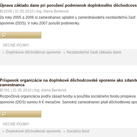
Úprava základu dane pri porušení podmienok doplnkového dôchodcovs
ID1038
|
31.05.2010
|
Ing. Alena Benková
Za roky 2005 a 2006 si zamestnanec uplatnil u zamestnávateľa nezdaniteľnú čas
sporenie (DDS). V roku 2007 porušil podmienky.
VECNÉ POJMY:
Doplnkové dôchodkové sporenie
Nezdaniteľné časti základu dane
Príspevok organizácie na doplnkové dôchodcovské sporenie ako zdanit
zamestnanca
ID781
|
31.05.2010
|
Ing. Alena Benková
Rozpočtová organizácia podľa zásad tvorby a použitia sociálneho fondu prispi
sporenie (DDS) sumou 6 € mesačne. Samotný zamestnanec platí dôchodkovej spo
VECNÉ POJMY:
Doplnkové dôchodkové sporenie
Sociálny fond