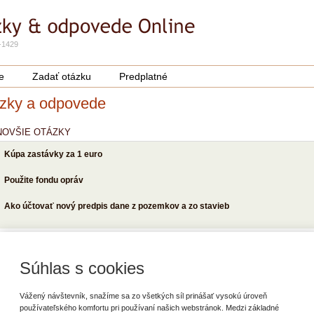
-1429
e
Zadať otázku
Predplatné
zky a odpovede
NOVŠIE OTÁZKY
Kúpa zastávky za 1 euro
Použite fondu opráv
Ako účtovať nový predpis dane z pozemkov a zo stavieb
POPULÁRNEJŠIE OTÁZKY
Súhlas s cookies
Zastupovanie, dočasný výkon funkcie
Dovolenka počas materskej dovolenky
Vážený návštevník, snažíme sa zo všetkých síl prinášať vysokú úroveň
používateľského komfortu pri používaní našich webstránok. Medzi základné