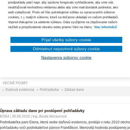
predpoklady patrí napr. aby správne fungovalo vyhľadávanie, aby sme vás
Fotografie ako súčasť obstarávacej ceny majetku
neobťažovali nevhodnou reklamou alebo aby sme mali dostatok podnetov, ako
web vylepšovať. Preto od Vás potrebujeme súhlas so spracovaním súborov
cookies, t. j. malých súborov, ktoré sa dočasne ukladajú vo vašom prehliadači.
Vopred ďakujeme za udelenie súhlasu. Dáta využijeme na zlepšovanie našich
služieb a prispôsobenie obsahu webu priamo Vám na mieru.
Viac informácií
nam otázok
Prijať všetky súbory cookie
Úprava základu dane pri postúpení pohľadávky u podnikateľa, ktorý ved
Odmietnut nepovinné súbory cookie
ID565
|
30.06.2010
|
Ing. Beata Moravcová
Podnikateľ pán Ivan, ktorý vedie daňovú evidenciu, nadobudol v máji 2010 postúp
Nastavenia súborov cookie
2 700 €. Obstarávaciu cenu pohľadávky v sume 2 500 € zaplatí pán Ivan postupcovi 
VECNÉ POJMY:
Daňová evidencia
Pohľadávka
Základ dane
Úprava základu dane pri postúpení pohľadávky
ID564
|
30.06.2010
|
Ing. Beata Moravcová
Podnikateľka pani Elena, ktorá vedie daňovú evidenciu, postúpi v roku 2010 obchodn
pohľadávku voči podnikateľovi pánovi Františkovi. Menovitá hodnota postúpenej p