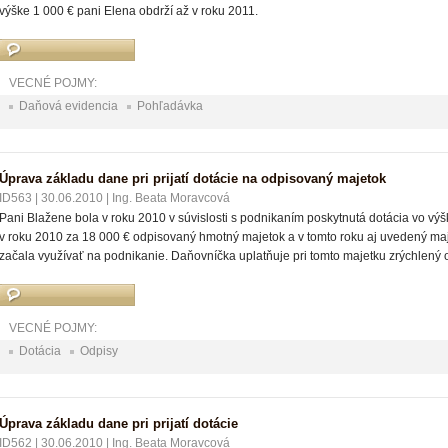
výške 1 000 € pani Elena obdrží až v roku 2011.
VECNÉ POJMY:
Daňová evidencia
Pohľadávka
Úprava základu dane pri prijatí dotácie na odpisovaný majetok
ID563
|
30.06.2010
|
Ing. Beata Moravcová
Pani Blažene bola v roku 2010 v súvislosti s podnikaním poskytnutá dotácia vo výš
v roku 2010 za 18 000 € odpisovaný hmotný majetok a v tomto roku aj uvedený maje
začala využívať na podnikanie. Daňovníčka uplatňuje pri tomto majetku zrýchlený 
VECNÉ POJMY:
Dotácia
Odpisy
Úprava základu dane pri prijatí dotácie
ID562
|
30.06.2010
|
Ing. Beata Moravcová