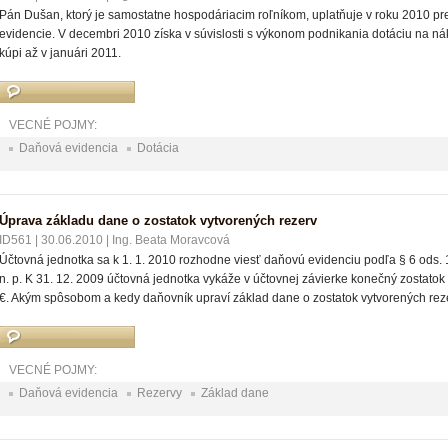
Pán Dušan, ktorý je samostatne hospodáriacim roľníkom, uplatňuje v roku 2010 p
evidencie. V decembri 2010 získa v súvislosti s výkonom podnikania dotáciu na ná
kúpi až v januári 2011.
VECNÉ POJMY:
Daňová evidencia
Dotácia
Úprava základu dane o zostatok vytvorených rezerv
ID561
|
30.06.2010
|
Ing. Beata Moravcová
Účtovná jednotka sa k 1. 1. 2010 rozhodne viesť daňovú evidenciu podľa § 6 ods. 14
n. p. K 31. 12. 2009 účtovná jednotka vykáže v účtovnej závierke konečný zostato
€. Akým spôsobom a kedy daňovník upraví základ dane o zostatok vytvorených rez
VECNÉ POJMY:
Daňová evidencia
Rezervy
Základ dane