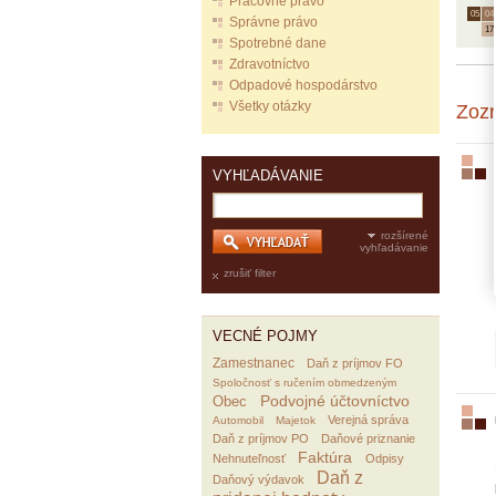
Pracovné právo
05.
04.
Správne právo
17
Spotrebné dane
Zdravotníctvo
Odpadové hospodárstvo
Všetky otázky
Zoz
VYHĽADÁVANIE
rozšírené
vyhľadávanie
zrušiť filter
VECNÉ POJMY
Zamestnanec
Daň z príjmov FO
Spoločnosť s ručením obmedzeným
Podvojné účtovníctvo
Obec
Verejná správa
Automobil
Majetok
Daň z príjmov PO
Daňové priznanie
Faktúra
Nehnuteľnosť
Odpisy
Daň z
Daňový výdavok