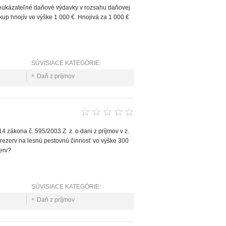
reukázateľné daňové výdavky v rozsahu daňovej
kup hnojív vo výške 1 000 €. Hnojivá za 1 000 €
SÚVISIACE KATEGÓRIE:
Daň z príjmov
 zákona č. 595/2003 Z. z. o dani z príjmov v z.
k rezerv na lesnú pestovnú činnosť vo výške 300
erv?
SÚVISIACE KATEGÓRIE:
Daň z príjmov