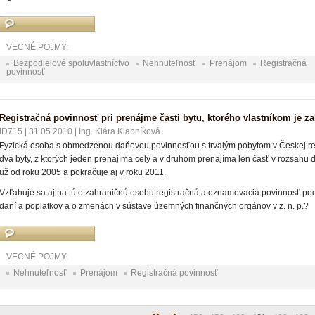
VECNÉ POJMY:
Bezpodielové spoluvlastníctvo
Nehnuteľnosť
Prenájom
Registračná
povinnosť
Registračná povinnosť pri prenájme časti bytu, ktorého vlastníkom je z
ID715
|
31.05.2010
|
Ing. Klára Klabníková
Fyzická osoba s obmedzenou daňovou povinnosťou s trvalým pobytom v Českej rep
dva byty, z ktorých jeden prenajíma celý a v druhom prenajíma len časť v rozsahu 
už od roku 2005 a pokračuje aj v roku 2011.
Vzťahuje sa aj na túto zahraničnú osobu registračná a oznamovacia povinnosť pod
daní a poplatkov a o zmenách v sústave územných finančných orgánov v z. n. p.?
VECNÉ POJMY:
Nehnuteľnosť
Prenájom
Registračná povinnosť