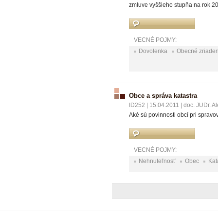
zmluve vyššieho stupňa na rok 20
VECNÉ POJMY:
Dovolenka
Obecné zriaden
Obce a správa katastra
ID252
|
15.04.2011
|
doc. JUDr. A
Aké sú povinnosti obcí pri spravo
VECNÉ POJMY:
Nehnuteľnosť
Obec
Kat