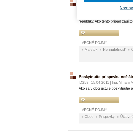
Nadobudnutie pozemku bezo
Nastav
ID259
|
15.04.2011
|
Ing. Peter Iv
Obec dostala bezodplatným prevo
republiky. Ako tento prípad zaúčt
VECNÉ POJMY:
Majetok
Nehnuteľnosť
Poskytnutie príspevku neštát
ID258
|
15.04.2011
|
Ing. Miriam 
Ako sa v obci účtuje poskytnutie
VECNÉ POJMY:
Obec
Príspevky
Účtovn