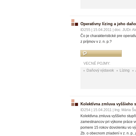
Operatívny lízing a jeho daň
ID255
|
15.04.2011
|
doc. JUDr. A
Čo je charakteristické pre operat
z príjmov v z. n. p.?
VECNÉ POJMY:
Daňový výdavok
Lízing
Kolektívna zmluva vyššieho 
ID254
|
15.04.2011
|
Ing. Mária Š
Kolektívna zmluva vyššieho stup
zamestnancov pri výkone práce v
pomere 15 rokov dovolenku vo vý
Zb. o obecnom zriadení v z. n. p