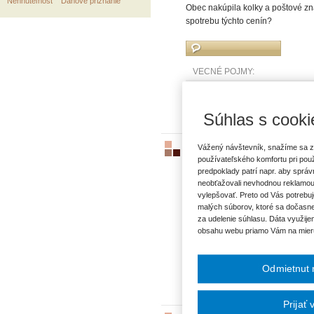
Nehnuteľnosť
Daňové priznanie
Obec nakúpila kolky a poštové zn
spotrebu týchto cenín?
VECNÉ POJMY:
Finančný majetok
Obec
Súhlas s cooki
Vážený návštevník, snažíme sa z
Obstaranie dopravného prost
používateľského komfortu pri pou
ID260
|
15.04.2011
|
Ing. Peter Iv
predpoklady patrí napr. aby sprá
Obec obstarala dopravný prostried
neobťažovali nevhodnou reklamou
rozpočtu. Aký je správny postup
vylepšovať. Preto od Vás potrebuj
malých súborov, ktoré sa dočasne
za udelenie súhlasu. Dáta využije
obsahu webu priamo Vám na mier
VECNÉ POJMY:
Kapitálový rozpočet
Obec
Odmietnut 
Prijať