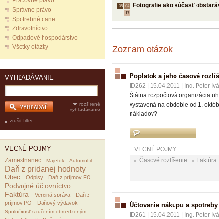
Pracovné právo
Fotografie ako súčasť obstará
05.
04.
Správne právo
17
Spotrebné dane
Zdravotníctvo
Odpadové hospodárstvo
Všetky otázky
Zoznam otázok
Poplatok a jeho časové rozlí
VYHĽADÁVANIE
ID262
|
15.04.2011
|
Ing. Peter Iv
Štátna rozpočtová organizácia uh
rozšírené
vystavená na obdobie od 1. októ
vyhľadávanie
nákladov?
zrušiť filter
VECNÉ POJMY
VECNÉ POJMY:
Zamestnanec
Časové rozlíšenie
Faktúra
Majetok
Automobil
Daň z pridanej hodnoty
Obec
Odpisy
Daň z príjmov FO
Podvojné účtovníctvo
Faktúra
Verejná správa
Daň z
príjmov PO
Daňový výdavok
Účtovanie nákupu a spotreby
Spoločnosť s ručením obmedzeným
ID261
|
15.04.2011
|
Ing. Peter Iv