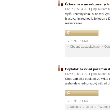
Účtovanie o nerealizovaných 
ID257
|
15.04.2011
|
Ing. Miriam 
Vyšší územný celok si nechal vypr
hlasovaním rozhodli, že jeden z t
realizované?
VECNÉ POJMY:
Obecné zastupiteľstvo
Odp
Poplatok za vklad pozemku do
ID256
|
15.04.2011
|
Ing. Miriam 
Obec zaplatila poplatok za vklad
alebo ide o jednorazový náklad 
VECNÉ POJMY:
Náklady
Obec
Pozemok