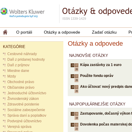
ISSN 1339-1429
O portáli
Otázky a odpovede
Zadať otázku
P
Otázky a odpovede
KATEGÓRIE
Cestovné náhrady
NAJNOVŠIE OTÁZKY
Daň z pridanej hodnoty
Kúpa zastávky za 1 euro
Daň z príjmov
23.
07.
26
Miestne dane
Použite fondu opráv
Mzdy
15.
07.
26
Obchodné právo
Ako účtovať nový predpis dane
Občianske právo
15.
07.
26
Jednoduché účtovníctvo
Živnostenský zákon
NAJPOPULÁRNEJŠIE OTÁZKY
Zdravotné poistenie
Sociálne zabezpečenie
Zastupovanie, dočasný výkon 
13.
08.
Správa daní a poplatkov
19
Podvojné účtovníctvo
Dovolenka počas materskej d
16.
02.
Verejná správa
22