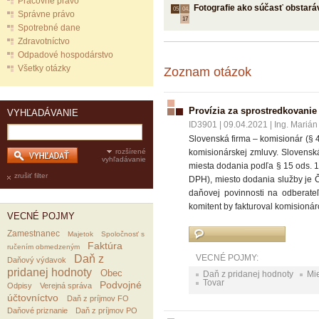
Pracovné právo
Fotografie ako súčasť obstará
05.
04.
Správne právo
17
Spotrebné dane
Zdravotníctvo
Odpadové hospodárstvo
Všetky otázky
Zoznam otázok
Provízia za sprostredkovanie
VYHĽADÁVANIE
ID3901
|
09.04.2021
|
Ing. Marián
Slovenská firma – komisionár (§ 4 
rozšírené
komisionárskej zmluvy. Slovenská 
vyhľadávanie
miesta dodania podľa § 15 ods. 
zrušiť filter
DPH), miesto dodania služby je 
daňovej povinnosti na odberate
komitent by fakturoval komision
VECNÉ POJMY
Zamestnanec
Majetok
Spoločnosť s
Faktúra
ručením obmedzeným
Daň z
VECNÉ POJMY:
Daňový výdavok
pridanej hodnoty
Obec
Daň z pridanej hodnoty
Mi
Tovar
Podvojné
Odpisy
Verejná správa
účtovníctvo
Daň z príjmov FO
Daňové priznanie
Daň z príjmov PO