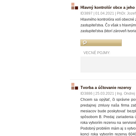
Hlavný kontrolór obce a jeho 
ID3897
|
01.04.2021
|
PhDr. Jozef
Hlavného kontrolóra volí obecné z
zastupiteľstva. Čo však s hlavný
zastupiteľstva (ktorí zároveň tvor
VECNÉ POJMY:
Tvorba a účtovanie rezervy
ID3886
|
25.03.2021
|
Ing. Ondrej
Chcem sa opýtať, či správne pos
predajnej zmluvy naša firma zab
mesiacov bude poskytovať bezpl
spôsobom B. Predaj zariadenia 
roka vytvorím rezervu na servis
Podobný problém mám aj s vytvor
konci roka vytvorím rezervu 60