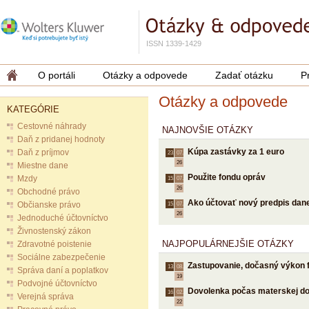
ISSN 1339-1429
O portáli
Otázky a odpovede
Zadať otázku
P
Otázky a odpovede
KATEGÓRIE
Cestovné náhrady
NAJNOVŠIE OTÁZKY
Daň z pridanej hodnoty
Kúpa zastávky za 1 euro
Daň z príjmov
23.
07.
26
Miestne dane
Použite fondu opráv
Mzdy
15.
07.
26
Obchodné právo
Ako účtovať nový predpis dane
Občianske právo
15.
07.
26
Jednoduché účtovníctvo
Živnostenský zákon
NAJPOPULÁRNEJŠIE OTÁZKY
Zdravotné poistenie
Sociálne zabezpečenie
Zastupovanie, dočasný výkon 
13.
08.
Správa daní a poplatkov
19
Podvojné účtovníctvo
Dovolenka počas materskej d
16.
02.
Verejná správa
22