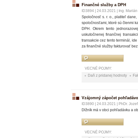
Finančné služby a DPH
ID3894
|
24.03.2021
|
Ing. Marián
Spoločnosť s. r. o., platiteľ dan
spoločnosťami, ktoré sú členmi k
DPH. Okrem tento jednorazovej 
uskutočnenej finančnej transakci
transakcie cez tento terminál, ide
za finančné služby fakturovať b
VECNÉ POJMY:
Daň z pridanej hodnoty
Fa
Vzájomný zápočet pohľadáv
ID3890
|
24.03.2021
|
PhDr. Jozef
Dlžník má v obci pohľadávku a o
VECNÉ POJMY: