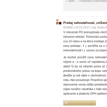
Obec
Podvojné účtovníctv
Predaj nehnuteľnosti, znížen
ID3880
|
24.03.2021
|
Ing. Anton
V minulosti PO prenajímala obch
minulom období. Právnická osoba
cca 10 rokov a na ktorý existuje
ceny predaja - t. j. ponížila s
nehnuteľnosti t. j. vzorec na kú
Je možné ponížiť cenu nehnuteľno
nájom a - o sumu už vyplatenej
akým % by sa zdanila suma už vy
prednostného práva na kúpu nehn
(keďže ju má stále v obchodnom 
roku. Ako posudzuje Finančná spr
stanovenie novej výšky preddavko
zápis nového vlastníka v liste v
splácanie a platenie DPH aplikova