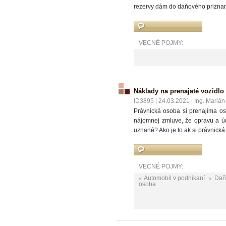
rezervy dám do daňového priznan
VECNÉ POJMY:
Náklady na prenajaté vozidlo
ID3895
|
24.03.2021
|
Ing. Marián
Právnická osoba si prenajíma o
nájomnej zmluve, že opravu a úd
uznané? Ako je to ak si právnick
VECNÉ POJMY:
Automobil v podnikaní
Daň
osoba