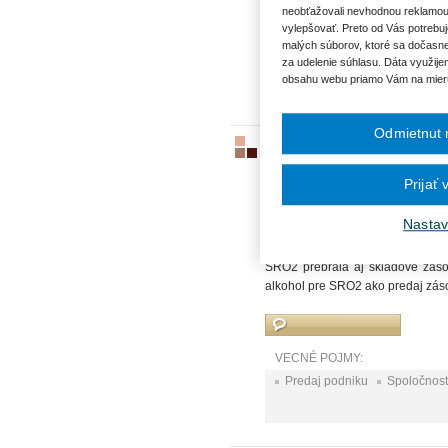
neobťažovali nevhodnou reklamou
vylepšovať. Preto od Vás potrebuj
VECNÉ POJMY:
malých súborov, ktoré sa dočasne
za udelenie súhlasu. Dáta využije
obsahu webu priamo Vám na mier
Odmietnut 
DPH a oprávnenie na distrib
ID3898
|
01.04.2021
|
Ing. Marián
Prijať
Daná je spoločnosť (SRO1), pre
balení liehu. Spoločnosť nemá
Nastav
skrachovala, takže ju museli de
reštauračnej činnosti pokračovať
SRO2 prebrala aj skladové zás
alkohol pre SRO2 ako predaj zás
VECNÉ POJMY:
Predaj podniku
Spoločnos