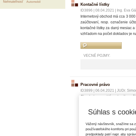
Nehnuteľnosť
Automobil
Kontačné lístky
ID3896
|
08.04.2021
|
Ing. Eva G
Internetový obchod má cca 3 000
zaúčtovaní, resp. označenie účto
kontačné lístky za daný mesiac a
vzhľadom na počet dokladov je r
VECNÉ POJMY:
Pracovné právo
ID3899
|
06.04.2021
|
JUDr. Simo
Chcela by som Vás zdvorilo pož
obdobia.. Do funkcie HK som bol
prevolená). Vo vyhlásení voľby 
Súhlas s cooki
poslanci OZ sa rozhodli na zníž
určený OZ sa nemôže upravovať (a
Vážený návštevník, snažíme sa z
Váš odborný názor.
používateľského komfortu pri pou
predpoklady patrí napr. aby sprá