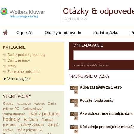
ISSN 1339-1429
O portáli
Otázky a odpovede
Zadať otázku
P
VYHĽADÁVANIE
KATEGÓRIE
Daň z pridanej hodnoty
Daň z príjmov
rozšírené vyhľadávanie
Mzdy
Zdravotné poistenie
NAJNOVŠIE OTÁZKY
▼ Viac kategórií
Kúpa zastávky za 1 euro
23.
07.
26
VECNÉ POJMY
Použite fondu opráv
15.
07.
Odpisy
Daň z
Automobil
Majetok
26
príjmov PO
Nehnuteľnosť
Daň z pridanej
Ako účtovať nový predpis dane
Zamestnanec
15.
07.
hodnoty
Faktúra
26
Daňové
priznanie
Daňový výdavok
Verejná
Kód zdroja pre projekt z minulé
07.
07.
správa
Daň z príjmov FO
26