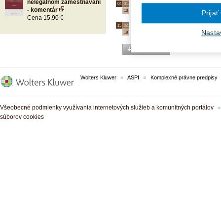
nelegálnom zamestnávaní
Mandátna zmluva a odvody
04.
01.
- komentár
13
Prijať
Cena 15.90 €
Odvody do poisťovní
15.
02.
Nasta
18
viac otázok
Wolters Kluwer
ASPI
Komplexné právne predpisy
Všeobecné podmienky využívania internetových služieb a komunitných portálov
súborov cookies