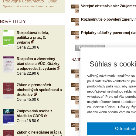
Podvojné účtovníctvo
Obec
Verejné obstarávanie: Záujemc
Spoločnosť s ručením obmedzeným
02.
07.
26
Rozhodnutie o povolení zmeny 
30.
06.
NOVÉ TITULY
26
Rozpočtová teória,
Príplatky učiteľky poverenej ri
24.
06.
politika a prax, 3.
26
vydanie
viac otázok
Cena 21.30 €
Rozpočet a záverečný
NAJPOPULÁRNEJŠIE OTÁZKY
Súhlas s cook
účet obce a VÚC. Otázky
a odpovede, 2. vydanie
Zastupovanie, dočasný výkon f
13.
08.
Cena 22.90 €
Vážený návštevník, snažíme sa z
19
používateľského komfortu pri po
Dovolenka počas materskej do
Zákon o premenách
16.
02.
predpoklady patrí napr. aby spr
obchodných spoločností a
22
neobťažovali nevhodnou reklamo
družstiev
vylepšovať. Preto od Vás potrebu
Fotografie ako súčasť obstará
05.
04.
Cena 45.00 €
malých súborov, ktoré sa dočasn
17
za udelenie súhlasu. Dáta využij
Zodpovedná osoba z
Výpočet odstupného starostu
09.
12.
obsahu webu priamo Vám na mie
hľadiska GDPR
14
Cena 18.50 €
Práca nadčas pri pružnom pra
29.
01.
Odmietnut
13
Zákon o nelegálnej práci a